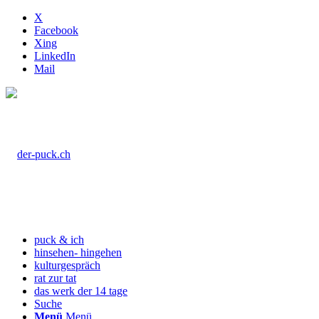
X
Facebook
Xing
LinkedIn
Mail
puck & ich
hinsehen- hingehen
kulturgespräch
rat zur tat
das werk der 14 tage
Suche
Menü
Menü