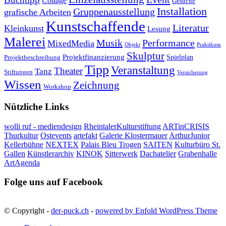
Collage
Gesuche
Installation
Gruppenausstellung
grafische Arbeiten
Kunstschaffende
Literatur
Kleinkunst
Lesung
Malerei
Musik
Performance
MixedMedia
Objekt
Praktikum
Skulptur
Projektfinanzierung
Spielplan
Projektbeschreibung
Tipp
Veranstaltung
Theater
Tanz
Stiftungen
Versicherung
Wissen
Zeichnung
Workshop
Nützliche Links
wolli ruf - mediendesign
RheintalerKulturstiftung
ARTinCRISIS
Thurkultur
Ostevents
artefakt
Galerie Klostermauer
ArthurJunior
Kellerbühne
NEXTEX
Palais Bleu Trogen
SAITEN
Kulturbüro St.
Gallen
Künstlerarchiv
KINOK
Sitterwerk
Dachatelier
Grabenhalle
ArtAgenda
Folge uns auf Facebook
© Copyright -
der-puck.ch
-
powered by Enfold WordPress Theme