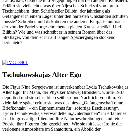
Landschaft, Gedichte und Begegnungen mit den anderen Künstlern.
Erfährt sie vielleicht etwas über Aljoschas Schicksal von ihrem
Tischnachbarn, dem Schriftsteller Bilibin, der jahrelang als
Gefangener in einem Lager unter den härtesten Umständen schuften
musste? Schreiben und diskutieren die anderen Kurgäste nur nach
der von der Partei vorgeschriebenen platten Kunstästhetik? Und
Bilibin? Wie und was schreibt er in seinem Roman über das
Straflager, von dem er ihr auf langen Spaziergängen stockend
berichtete?
Tschukowskajas Alter Ego
Die Figur Nina Sergejewna ist unverkennbar Lydia Tschukowskajas
Alter Ego. Ihr Mann, der Physiker Matwej Bronstein, wurde 1937
deportiert und sie selbst blieb seither ohne Nachricht von ihm. Erst
viele Jahre später erfuhr sie, was das hiess, „Gefangenschaft ohne
Briefkontakt“ – ein Euphemismus für „sofortige Erschiessung“.
Lydia Tschukowskaja verwandelte in„Untertauchen“ ihr erfahrenes
Leid in grossartige Literatur. Ihre Naturbeschreibungen sind reine
Poesie, ihre Figuren fein gezeichnet. Wie sie mit leiser Ironie die
verlogene Atmosphäre im Sanatorium, ein Abbild der