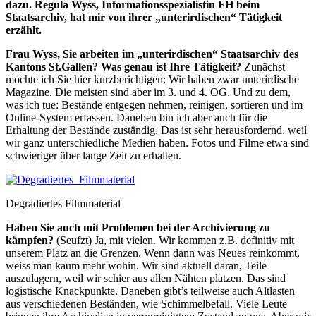
dazu. Regula Wyss, Informationsspezialistin FH beim
Staatsarchiv, hat mir von ihrer „unterirdischen“ Tätigkeit
erzählt.
Frau Wyss, Sie arbeiten im „unterirdischen“ Staatsarchiv des
Kantons St.Gallen? Was genau ist Ihre Tätigkeit?
Zunächst
möchte ich Sie hier kurzberichtigen: Wir haben zwar unterirdische
Magazine. Die meisten sind aber im 3. und 4. OG. Und zu dem,
was ich tue: Bestände entgegen nehmen, reinigen, sortieren und im
Online-System erfassen. Daneben bin ich aber auch für die
Erhaltung der Bestände zuständig. Das ist sehr herausfordernd, weil
wir ganz unterschiedliche Medien haben. Fotos und Filme etwa sind
schwieriger über lange Zeit zu erhalten.
Degradiertes Filmmaterial
Haben Sie auch mit Problemen bei der Archivierung zu
kämpfen?
(Seufzt) Ja, mit vielen. Wir kommen z.B. definitiv mit
unserem Platz an die Grenzen. Wenn dann was Neues reinkommt,
weiss man kaum mehr wohin. Wir sind aktuell daran, Teile
auszulagern, weil wir schier aus allen Nähten platzen. Das sind
logistische Knackpunkte. Daneben gibt’s teilweise auch Altlasten
aus verschiedenen Beständen, wie Schimmelbefall. Viele Leute