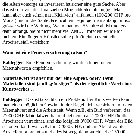
die Altersvorsorge zu investieren ist sicher eine gute Sache. Aber
das ist sehr von den finanziellen Möglichkeiten abhängig. Man
kann aber auch schon mit „Kleinvieh“ anfangen (100-200 CHF pro
Monat) und in die Säule 3a einzahlen. Je jünger man anfängt, umso
grösser wird die Wirkung. Wenn man mal 55 Jahre alt ist und erst
dann anfängt, bleibt nicht mehr viel Zeit… Trotzdem würde ich
meinen: Ein jüngerer Künstler sollte primär einen eventuellen
Arbeitsausfall versichern.
Wann ist eine Feuerversicherung ratsam?
Baldegger:
Eine Feuerversicherung würde ich bei hohen
Materialwerten empfehlen.
Materialwert ist aber nur der eine Aspekt, oder? Denn
Materialien sind ja oft „günstiger“ als der eigentliche Wert eines
Kunstwerkes…
Baldegger:
Das ist tatsächlich ein Problem. Bei Kunstwerken kann
man einen möglichen Gewinn in der Regel nicht versichern, nur den
Materialwert und die Arbeitszeit. Wenn z.B. ein Bild verbrennt, das
2’000 CHF Materialwert hat und bei dem man 1’000 CHF für die
Arbeitszeit verrechnet, sind das lediglich 3’000 CHF. Wenn das Bild
schon verkauft war, z.B. für 15’000 CHF, und am Abend vor der
Auslieferung brennt‘s und alles ist weg, dann werden die 15’000