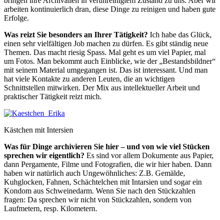
bringen ihre Archivalien in verunreinigtem Zustand zu uns. Aber wir
arbeiten kontinuierlich dran, diese Dinge zu reinigen und haben gute
Erfolge.
Was reizt Sie besonders an Ihrer Tätigkeit?
Ich habe das Glück,
einen sehr vielfältigen Job machen zu dürfen. Es gibt ständig neue
Themen. Das macht riesig Spass. Mal geht es um viel Papier, mal
um Fotos. Man bekommt auch Einblicke, wie der „Bestandsbildner“
mit seinem Material umgegangen ist. Das ist interessant. Und man
hat viele Kontakte zu anderen Leuten, die an wichtigen
Schnittstellen mitwirken. Der Mix aus intellektueller Arbeit und
praktischer Tätigkeit reizt mich.
Kästchen mit Intersien
Was für Dinge archivieren Sie hier – und von wie viel Stücken
sprechen wir eigentlich?
Es sind vor allem Dokumente aus Papier,
dann Pergamente, Filme und Fotografien, die wir hier haben. Dann
haben wir natürlich auch Ungewöhnliches: Z.B. Gemälde,
Kuhglocken, Fahnen, Schächtelchen mit Intarsien und sogar ein
Kondom aus Schweinedarm. Wenn Sie nach den Stückzahlen
fragen: Da sprechen wir nicht von Stückzahlen, sondern von
Laufmetern, resp. Kilometern.