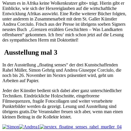
Warum es in Afrika keine Wolkenkratzer gibt« trägt. Hierin gibt er
Einblicke, wie sich der Hexereiglauben auf die wirtschaftliche
Entwicklung Afrikas auswirkt. Eine Reihe weiterer Bücher folgten,
unter anderem in Zusammenarbeit mit dem St. Galler Künstler
Andrea Corciulo. Frisch aus der Presse ist übrigens soeben Signers
neustes Buch „Grenzen erzählen Geschichten – Was Landkarten
offenbaren“ gekommen. Ich freu‘ mich schon jetzt auf die Lesung
des sympathischen Herrn mit Doktortitel!
Ausstellung mal 3
In der Ausstellung „floating senses“ der drei Kunstschaffenden
Rahel Müller, Simon Gehrig und Andrea Giuseppe Corciulo, die
noch bis 26. November im Nextex präsentiert wird, geht um
Arbeiten auf Papier.
Jeder der Künstler bedient sich dabei aber ganz unterschiedlicher
Techniken. Eindrückliche Holzschnitte, eingefrorene
Filmsequenzen, fragile Fotocollagen und weiter verarbeitete
Punktebilder werden da gezeigt. Lesung und Ausstellung sind
übrigens gratis.Die Veranstalter freuen sich aber, wenn man einen
kleinen Beitrag in die Kollekte leistet.