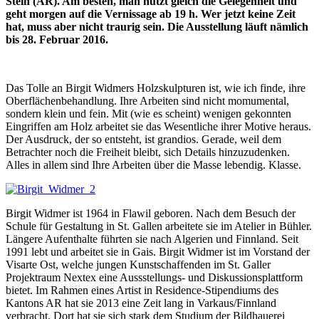
Stein (AR). Am besten, man nutzt gleich die Gelegenheit und
geht morgen auf die Vernissage ab 19 h. Wer jetzt keine Zeit
hat, muss aber nicht traurig sein. Die Ausstellung läuft nämlich
bis 28. Februar 2016.
Das Tolle an Birgit Widmers Holzskulpturen ist, wie ich finde, ihre
Oberflächenbehandlung. Ihre Arbeiten sind nicht momumental,
sondern klein und fein. Mit (wie es scheint) wenigen gekonnten
Eingriffen am Holz arbeitet sie das Wesentliche ihrer Motive heraus.
Der Ausdruck, der so entsteht, ist grandios. Gerade, weil dem
Betrachter noch die Freiheit bleibt, sich Details hinzuzudenken.
Alles in allem sind Ihre Arbeiten über die Masse lebendig. Klasse.
Birgit Widmer ist 1964 in Flawil geboren. Nach dem Besuch der
Schule für Gestaltung in St. Gallen arbeitete sie im Atelier in Bühler.
Längere Aufenthalte führten sie nach Algerien und Finnland. Seit
1991 lebt und arbeitet sie in Gais. Birgit Widmer ist im Vorstand der
Visarte Ost, welche jungen Kunstschaffenden im St. Galler
Projektraum Nextex eine Aussstellungs- und Diskussionsplattform
bietet. Im Rahmen eines Artist in Residence-Stipendiums des
Kantons AR hat sie 2013 eine Zeit lang in Varkaus/Finnland
verbracht. Dort hat sie sich stark dem Studium der Bildhauerei