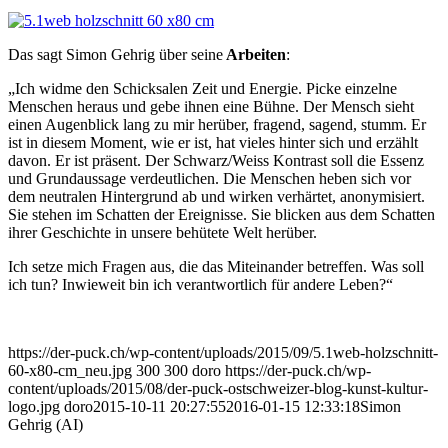
Das sagt Simon Gehrig über seine
Arbeiten
:
„Ich widme den Schicksalen Zeit und Energie. Picke einzelne
Menschen heraus und gebe ihnen eine Bühne. Der Mensch sieht
einen Augenblick lang zu mir herüber, fragend, sagend, stumm. Er
ist in diesem Moment, wie er ist, hat vieles hinter sich und erzählt
davon. Er ist präsent. Der Schwarz/Weiss Kontrast soll die Essenz
und Grundaussage verdeutlichen. Die Menschen heben sich vor
dem neutralen Hintergrund ab und wirken verhärtet, anonymisiert.
Sie stehen im Schatten der Ereignisse. Sie blicken aus dem Schatten
ihrer Geschichte in unsere behütete Welt herüber.
Ich setze mich Fragen aus, die das Miteinander betreffen. Was soll
ich tun? Inwieweit bin ich verantwortlich für andere Leben?“
https://der-puck.ch/wp-content/uploads/2015/09/5.1web-holzschnitt-
60-x80-cm_neu.jpg
300
300
doro
https://der-puck.ch/wp-
content/uploads/2015/08/der-puck-ostschweizer-blog-kunst-kultur-
logo.jpg
doro
2015-10-11 20:27:55
2016-01-15 12:33:18
Simon
Gehrig (AI)