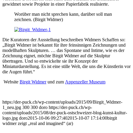
gewidmet sowie Projekte in einer Papierfabrik realisierte.
Worüber man nicht sprechen kann, darüber soll man
zeichnen. (Birgit Widmer)
Die Kuratoren der Ausstellung beschreiben Widmers Schaffen so:
„Birgit Widmer ist bekannt für ihre feinsinnigen Zeichnungen und
modellhaften Skulpturen. … das Spontane und Intime, wie es der
Zeichnung eignet, möchte Birgit Widmer auf die Skulptur
übertragen. Und so entwickelte sie ihr Konzept der
Miniaturdarstellung. Es ist eine stille Welt, die uns die Künstlerin vor
die Augen führt.“
Website
Birgit Widmer
und zum
Appenzeller Museum
https://der-puck.ch/wp-content/uploads/2015/09/Birgit_Widmer-
1_neu.jpg
300
300
doro
https://der-puck.ch/wp-
content/uploads/2015/08/der-puck-ostschweizer-blog-kunst-kultur-
logo.jpg
doro
2015-10-06 09:27:40
2015-10-07 17:14:00
birgit
widmer zeigt „real and imagined“ (ar)