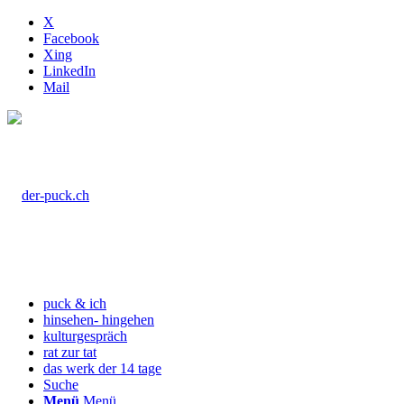
X
Facebook
Xing
LinkedIn
Mail
puck & ich
hinsehen- hingehen
kulturgespräch
rat zur tat
das werk der 14 tage
Suche
Menü
Menü