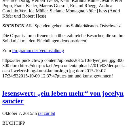
Beatrice Dörig, Herbert Weber, Karin Karinna Bühler, Marlis Frei
Popp, Frank Keller, Marcus Gossolt, Roland Rüegg, Andrea
Corciulo,Vera Ida Müller, Stefanie Montagna, köfer | hess (Andri
Köfer und Robert Hess)
SPENDEN
Alle Spenden gehen ans Solidaritätsnetz Ostschweiz.
Die Organisatoren freuen sich über zahlreiche Besucher, die so ihre
Solidarität mit den Flüchtlingen demonstrieren!
Zum
Programm der Veranstaltung
https://der-puck.ch/wp-content/uploads/2015/10/Flyer_neu.jpg
300
300
doro
https://der-puck.ch/wp-content/uploads/2015/08/der-puck-
ostschweizer-blog-kunst-kultur-logo.jpg
doro
2015-10-07
17:34:53
2015-10-09 12:37:47
gutes tun und kunst gewinnen!
lesenswert: „ein leben mehr“ von jocelyn
saucier
Oktober 7, 2015
/
in
rat zur tat
BUCHTIPP