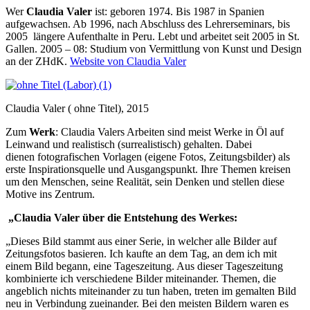
Wer
Claudia Valer
ist: geboren 1974. Bis 1987 in Spanien
aufgewachsen. Ab 1996, nach Abschluss des Lehrerseminars, bis
2005 längere Aufenthalte in Peru. Lebt und arbeitet seit 2005 in St.
Gallen. 2005 – 08: Studium von Vermittlung von Kunst und Design
an der ZHdK.
Website von Claudia Valer
Claudia Valer ( ohne Titel), 2015
Zum
Werk
: Claudia Valers Arbeiten sind meist Werke in Öl auf
Leinwand und realistisch (surrealistisch) gehalten. Dabei
dienen fotografischen Vorlagen (eigene Fotos, Zeitungsbilder) als
erste Inspirationsquelle und Ausgangspunkt. Ihre Themen kreisen
um den Menschen, seine Realität, sein Denken und stellen diese
Motive ins Zentrum.
„Claudia Valer über die Entstehung des Werkes:
„Dieses Bild stammt aus einer Serie, in welcher alle Bilder auf
Zeitungsfotos basieren. Ich kaufte an dem Tag, an dem ich mit
einem Bild begann, eine Tageszeitung. Aus dieser Tageszeitung
kombinierte ich verschiedene Bilder miteinander. Themen, die
angeblich nichts miteinander zu tun haben, treten im gemalten Bild
neu in Verbindung zueinander. Bei den meisten Bildern waren es