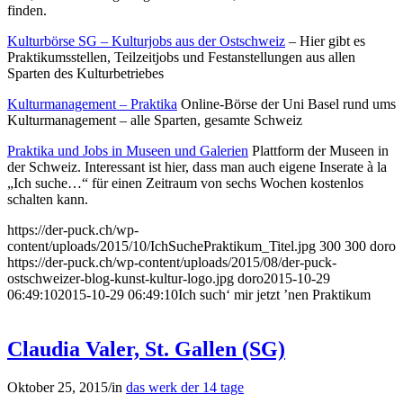
finden.
Kulturbörse SG – Kulturjobs aus der Ostschweiz
– Hier gibt es
Praktikumsstellen, Teilzeitjobs und Festanstellungen aus allen
Sparten des Kulturbetriebes
Kulturmanagement – Praktika
Online-Börse der Uni Basel rund ums
Kulturmanagement – alle Sparten, gesamte Schweiz
Praktika und Jobs in Museen und Galerien
Plattform der Museen in
der Schweiz. Interessant ist hier, dass man auch eigene Inserate à la
„Ich suche…“ für einen Zeitraum von sechs Wochen kostenlos
schalten kann.
https://der-puck.ch/wp-
content/uploads/2015/10/IchSuchePraktikum_Titel.jpg
300
300
doro
https://der-puck.ch/wp-content/uploads/2015/08/der-puck-
ostschweizer-blog-kunst-kultur-logo.jpg
doro
2015-10-29
06:49:10
2015-10-29 06:49:10
Ich such‘ mir jetzt ’nen Praktikum
Claudia Valer, St. Gallen (SG)
Oktober 25, 2015
/
in
das werk der 14 tage