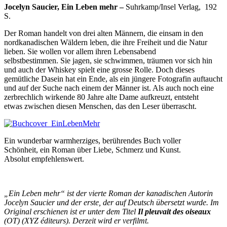
Jocelyn Saucier, Ein Leben mehr –
Suhrkamp/Insel Verlag, 192
S.
Der Roman handelt von drei alten Männern, die einsam in den
nordkanadischen Wäldern leben, die ihre Freiheit und die Natur
lieben. Sie wollen vor allem ihren Lebensabend
selbstbestimmen. Sie jagen, sie schwimmen, träumen vor sich hin
und auch der Whiskey spielt eine grosse Rolle. Doch dieses
gemütliche Dasein hat ein Ende, als ein jüngere Fotografin auftaucht
und auf der Suche nach einem der Männer ist. Als auch noch eine
zerbrechlich wirkende 80 Jahre alte Dame aufkreuzt, entsteht
etwas zwischen diesen Menschen, das den Leser überrascht.
Ein wunderbar warmherziges, berührendes Buch voller
Schönheit, ein Roman über Liebe, Schmerz und Kunst.
Absolut empfehlenswert.
„Ein Leben mehr“ ist der vierte Roman der kanadischen Autorin
Jocelyn Saucier und der erste, der auf Deutsch übersetzt wurde. Im
Original erschienen ist er unter dem Titel
Il pleuvait des oiseaux
(OT)
(XYZ éditeurs). Derzeit wird er verfilmt.