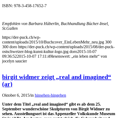
ISBN: 978-3-458-17652-7
Empfohlen von Barbara Häberlin, Buchhandlung Bücher-Insel,
St.Gallen
https://der-puck.ch/wp-
content/uploads/2015/10/Buchcover_EinLebenMehr_neu.jpg
300
300
doro
https://der-puck.ch/wp-content/uploads/2015/08/der-puck-
ostschweizer-blog-kunst-kultur-logo.jpg
doro
2015-10-07
09:36:52
2015-10-07 17:11:49
lesenswert: „ein leben mehr“ von
jocelyn saucier
birgit widmer zeigt „real and imagined“
(ar)
Oktober 6, 2015
/
in
hinsehen-hingehen
Unter dem Titel „real and imagined“ gibt es ab dem 25.
September wunderschöne Skulpturen von Birgit Widmer zu
sehen. Ausstellungsort ist das Appenzeller Volkskunde Museum