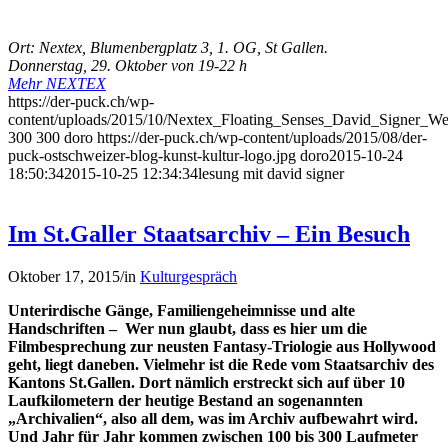
Ort: Nextex, Blumenbergplatz 3, 1. OG, St Gallen.
Donnerstag, 29. Oktober von 19-22 h
Mehr NEXTEX
https://der-puck.ch/wp-
content/uploads/2015/10/Nextex_Floating_Senses_David_Signer_We
300
300
doro
https://der-puck.ch/wp-content/uploads/2015/08/der-
puck-ostschweizer-blog-kunst-kultur-logo.jpg
doro
2015-10-24
18:50:34
2015-10-25 12:34:34
lesung mit david signer
Im St.Galler Staatsarchiv – Ein Besuch
Oktober 17, 2015
/
in
Kulturgespräch
Unterirdische Gänge, Familiengeheimnisse und alte
Handschriften – Wer nun glaubt, dass es hier um die
Filmbesprechung zur neusten Fantasy-Triologie aus Hollywood
geht, liegt daneben. Vielmehr ist die Rede vom Staatsarchiv des
Kantons St.Gallen. Dort nämlich erstreckt sich auf über 10
Laufkilometern der heutige Bestand an sogenannten
„Archivalien“, also all dem, was im Archiv aufbewahrt wird.
Und Jahr für Jahr kommen zwischen 100 bis 300 Laufmeter