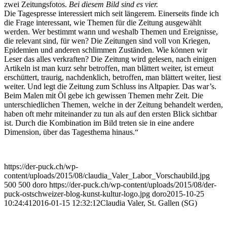
zwei Zeitungsfotos.
Bei diesem Bild sind es vier.
Die Tagespresse interessiert mich seit längerem. Einerseits finde ich
die Frage interessant, wie Themen für die Zeitung ausgewählt
werden. Wer bestimmt wann und weshalb Themen und Ereignisse,
die relevant sind, für wen? Die Zeitungen sind voll von Kriegen,
Epidemien und anderen schlimmen Zuständen. Wie können wir
Leser das alles verkraften? Die Zeitung wird gelesen, nach einigen
Artikeln ist man kurz sehr betroffen, man blättert weiter, ist erneut
erschüttert, traurig, nachdenklich, betroffen, man blättert weiter, liest
weiter. Und legt die Zeitung zum Schluss ins Altpapier. Das war’s.
Beim Malen mit Öl gebe ich gewissen Themen mehr Zeit. Die
unterschiedlichen Themen, welche in der Zeitung behandelt werden,
haben oft mehr miteinander zu tun als auf den ersten Blick sichtbar
ist. Durch die Kombination im Bild treten sie in eine andere
Dimension, über das Tagesthema hinaus.“
https://der-puck.ch/wp-
content/uploads/2015/08/claudia_Valer_Labor_Vorschaubild.jpg
500
500
doro
https://der-puck.ch/wp-content/uploads/2015/08/der-
puck-ostschweizer-blog-kunst-kultur-logo.jpg
doro
2015-10-25
10:24:41
2016-01-15 12:32:12
Claudia Valer, St. Gallen (SG)