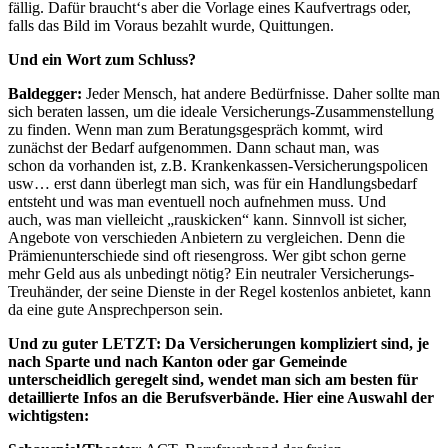
fällig. Dafür braucht‘s aber die Vorlage eines Kaufvertrags oder,
falls das Bild im Voraus bezahlt wurde, Quittungen.
Und ein Wort zum Schluss?
Baldegger:
Jeder Mensch, hat andere Bedürfnisse. Daher sollte man
sich beraten lassen, um die ideale Versicherungs-Zusammenstellung
zu finden. Wenn man zum Beratungsgespräch kommt, wird
zunächst der Bedarf aufgenommen. Dann schaut man, was
schon da vorhanden ist, z.B. Krankenkassen-Versicherungspolicen
usw… erst dann überlegt man sich, was für ein Handlungsbedarf
entsteht und was man eventuell noch aufnehmen muss. Und
auch, was man vielleicht „rauskicken“ kann. Sinnvoll ist sicher,
Angebote von verschieden Anbietern zu vergleichen. Denn die
Prämienunterschiede sind oft riesengross. Wer gibt schon gerne
mehr Geld aus als unbedingt nötig? Ein neutraler Versicherungs-
Treuhänder, der seine Dienste in der Regel kostenlos anbietet, kann
da eine gute Ansprechperson sein.
Und zu guter LETZT: Da Versicherungen kompliziert sind, je
nach Sparte und nach Kanton oder gar Gemeinde
unterscheidlich geregelt sind, wendet man sich am besten für
detaillierte Infos an die Berufsverbände. Hier eine Auswahl der
wichtigsten: