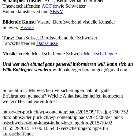
Schauspiel/Theater
: ACT, Berufsverband der freien
Theaterschaffenden
ACT
sowie Schweizer
Bühnenkünstlerverband
SBKV
Bildende Kunst
: Visarte, Berufsverband visuelle Künstler
Schweiz
Visarte
Tanz
: DansSuisse, Berufsverband der Schweizer
Tanzschaffenden
Danssuisse
Musik
: Verein Musikschaffende Schweiz
Musikschaffende
Und wer sich einmal ganz generell informieren will, kann sich an
Willi Baldegger wenden:
willi.baldegger.beratungen@gmail.com
Schreibt mir! Mit welchen Versicherungen habt ihr gute
Erfahrungen gemacht? Welche Anlaufstellen helfen kompetent
weiter? Her mit euren Infos!
https://der-puck.ch/wp-content/uploads/2015/09/Test.jpg
750
752
doro
https://der-puck.ch/wp-content/uploads/2015/08/der-puck-
ostschweizer-blog-kunst-kultur-logo.jpg
doro
2015-10-02
16:55:29
2015-10-06 16:54:37
versicherungen: tipps für
kunstschaffende