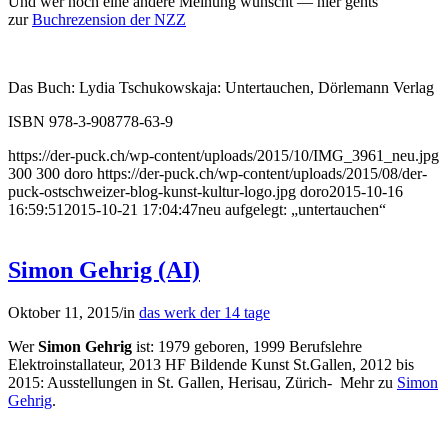
Und wer noch eine andere Meinung wünscht — hier gehts
zur
Buchrezension der NZZ
Das Buch: Lydia Tschukowskaja: Untertauchen, Dörlemann Verlag
ISBN 978-3-908778-63-9
https://der-puck.ch/wp-content/uploads/2015/10/IMG_3961_neu.jpg
300
300
doro
https://der-puck.ch/wp-content/uploads/2015/08/der-
puck-ostschweizer-blog-kunst-kultur-logo.jpg
doro
2015-10-16
16:59:51
2015-10-21 17:04:47
neu aufgelegt: „untertauchen“
Simon Gehrig (AI)
Oktober 11, 2015
/
in
das werk der 14 tage
Wer
Simon Gehrig
ist: 1979 geboren, 1999 Berufslehre
Elektroinstallateur, 2013 HF Bildende Kunst St.Gallen, 2012 bis
2015: Ausstellungen in St. Gallen, Herisau, Zürich- Mehr zu
Simon
Gehrig
.