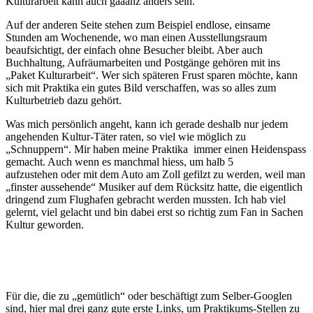
Kulturarbeit kann auch gaaanz anders sein.
Auf der anderen Seite stehen zum Beispiel endlose, einsame
Stunden am Wochenende, wo man einen Ausstellungsraum
beaufsichtigt, der einfach ohne Besucher bleibt. Aber auch
Buchhaltung, Aufräumarbeiten und Postgänge gehören mit ins
„Paket Kulturarbeit“. Wer sich späteren Frust sparen möchte, kann
sich mit Praktika ein gutes Bild verschaffen, was so alles zum
Kulturbetrieb dazu gehört.
Was mich persönlich angeht, kann ich gerade deshalb nur jedem
angehenden Kultur-Täter raten, so viel wie möglich zu
„Schnuppern“. Mir haben meine Praktika immer einen Heidenspass
gemacht. Auch wenn es manchmal hiess, um halb 5
aufzustehen oder mit dem Auto am Zoll gefilzt zu werden, weil man
„finster aussehende“ Musiker auf dem Rücksitz hatte, die eigentlich
dringend zum Flughafen gebracht werden mussten. Ich hab viel
gelernt, viel gelacht und bin dabei erst so richtig zum Fan in Sachen
Kultur geworden.
Für die, die zu „gemütlich“ oder beschäftigt zum Selber-Googlen
sind, hier mal drei ganz gute erste Links, um Praktikums-Stellen zu