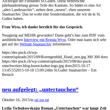
Archivgut der Fürstabtei St.Gallen. Diese beherrschte
jahrhundertelang grosse Teile des Kantons. So bildet es eine Art
„altes Landesarchiv“, neben dem „neuen“, eben unserem
Staatsarchiv. Das ist wohl eine Sondersituation, die wir da in St.
Gallen haben.
Frau Wyss, ich danke herzlich für das Gespräch.
Neugierig auf MEHR geworden? Dann geht’s hier zum PDF vom
ausführlichen
Interview mit Regula Wyss
. Oder man kann sich sehr
gut auf der
Website Staatsarchiv
informieren.
https://der-puck.ch/wp-
content/uploads/2015/09/Roentgenbild_Hand_neu.jpg
300
300
doro
https://der-puck.ch/wp-content/uploads/2015/08/der-puck-
ostschweizer-blog-kunst-kultur-logo.jpg
doro
2015-10-17
13:45:55
2015-10-18 15:09:24
Im St.Galler Staatsarchiv – Ein
Besuch
neu aufgelegt: „untertauchen“
Oktober 16, 2015
/
in
rat zur tat
Lydia Tschukowskajas Roman „Untertauchen“ war lange Zeit