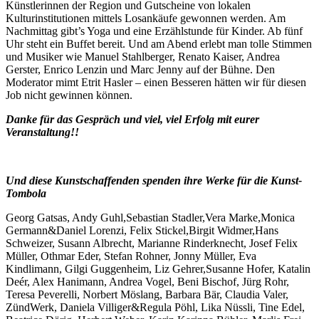
Künstlerinnen der Region und Gutscheine von lokalen
Kulturinstitutionen mittels Losankäufe gewonnen werden. Am
Nachmittag gibt’s Yoga und eine Erzählstunde für Kinder. Ab fünf
Uhr steht ein Buffet bereit. Und am Abend erlebt man tolle Stimmen
und Musiker wie Manuel Stahlberger, Renato Kaiser, Andrea
Gerster, Enrico Lenzin und Marc Jenny auf der Bühne. Den
Moderator mimt Etrit Hasler – einen Besseren hätten wir für diesen
Job nicht gewinnen können.
Danke für das Gespräch und viel, viel Erfolg mit eurer
Veranstaltung!!
Und diese Kunstschaffenden spenden ihre Werke für die Kunst-
Tombola
Georg Gatsas, Andy Guhl,Sebastian Stadler,Vera Marke,Monica
Germann&Daniel Lorenzi, Felix Stickel,Birgit Widmer,Hans
Schweizer, Susann Albrecht, Marianne Rinderknecht, Josef Felix
Müller, Othmar Eder, Stefan Rohner, Jonny Müller, Eva
Kindlimann, Gilgi Guggenheim, Liz Gehrer,Susanne Hofer, Katalin
Deér, Alex Hanimann, Andrea Vogel, Beni Bischof, Jürg Rohr,
Teresa Peverelli, Norbert Möslang, Barbara Bär, Claudia Valer,
ZündWerk, Daniela Villiger&Regula Pöhl, Lika Nüssli, Tine Edel,