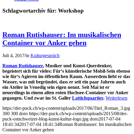
Schlagwortarchiv für:
Workshop
Roman Rutishauser: Im musikalischen
Container vor Anker gehen
Juli 4, 2017
/
in
Kulturgespräch
Roman Rutishauser
, Musiker und Kunst-Querdenker,
begeistert sich für vieles: Für‘s künstlerische Mobil-Sein ebenso
wie für‘s Agieren im öffentlichen Raum. Ausserdem liebt er das
Wasser, was mit begründet, dass er seit ein paar Jahren auch
ein Atelier in Venedig sein eigen nennt. Seit Mai ist er
neuerdings in einem alten roten Hochsee-Container vor Anker
gegangen. Und zwar im St. Galler
Lattichquartier
.
Weiterlesen
https://der-puck.ch/wp-content/uploads/2017/06/Titel_Roman_3.jpg
300
300
doro
https://der-puck.ch/wp-content/uploads/2015/08/der-
puck-ostschweizer-blog-kunst-kultur-logo.jpg
doro
2017-07-04
18:41:34
2017-07-04 18:41:34
Roman Rutishauser: Im musikalischen
Container vor Anker gehen