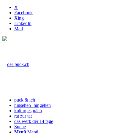
X
Facebook
Xing
LinkedIn
Mail
puck & ich
hinsehen- hingehen
kulturgespräch
rat zur tat
das werk der 14 tage
Suche
Menü
Menü