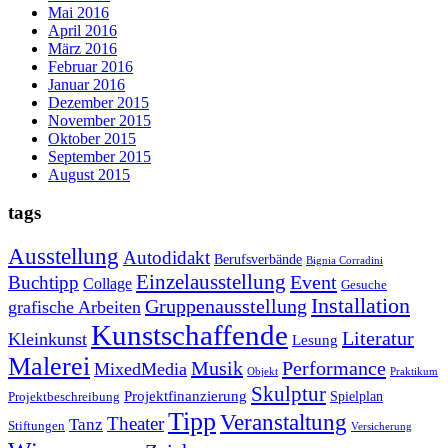
Mai 2016
April 2016
März 2016
Februar 2016
Januar 2016
Dezember 2015
November 2015
Oktober 2015
September 2015
August 2015
tags
Ausstellung
Autodidakt
Berufsverbände
Bignia Corradini
Einzelausstellung
Event
Buchtipp
Collage
Gesuche
Installation
Gruppenausstellung
grafische Arbeiten
Kunstschaffende
Literatur
Kleinkunst
Lesung
Malerei
Musik
Performance
MixedMedia
Objekt
Praktikum
Skulptur
Projektfinanzierung
Spielplan
Projektbeschreibung
Tipp
Veranstaltung
Theater
Tanz
Stiftungen
Versicherung