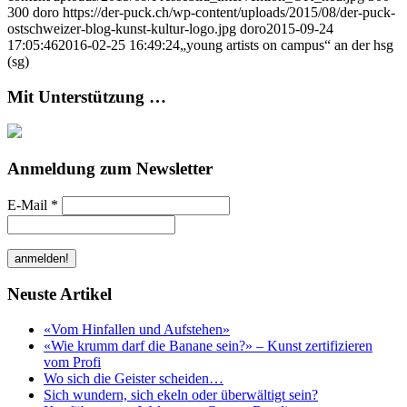
300
doro
https://der-puck.ch/wp-content/uploads/2015/08/der-puck-
ostschweizer-blog-kunst-kultur-logo.jpg
doro
2015-09-24
17:05:46
2016-02-25 16:49:24
„young artists on campus“ an der hsg
(sg)
Mit Unterstützung …
Anmeldung zum Newsletter
E-Mail
*
Neuste Artikel
«Vom Hinfallen und Aufstehen»
«Wie krumm darf die Banane sein?» – Kunst zertifizieren
vom Profi
Wo sich die Geister scheiden…
Sich wundern, sich ekeln oder überwältigt sein?