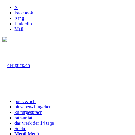
X
Facebook
Xing
LinkedIn
Mail
puck & ich
hinsehen- hingehen
kulturgespräch
rat zur tat
das werk der 14 tage
Suche
Menü
Menü