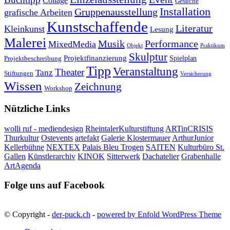
Collage
Gesuche
Installation
Gruppenausstellung
grafische Arbeiten
Kunstschaffende
Literatur
Kleinkunst
Lesung
Malerei
Musik
Performance
MixedMedia
Objekt
Praktikum
Skulptur
Projektfinanzierung
Spielplan
Projektbeschreibung
Tipp
Veranstaltung
Theater
Tanz
Stiftungen
Versicherung
Wissen
Zeichnung
Workshop
Nützliche Links
wolli ruf - mediendesign
RheintalerKulturstiftung
ARTinCRISIS
Thurkultur
Ostevents
artefakt
Galerie Klostermauer
ArthurJunior
Kellerbühne
NEXTEX
Palais Bleu Trogen
SAITEN
Kulturbüro St.
Gallen
Künstlerarchiv
KINOK
Sitterwerk
Dachatelier
Grabenhalle
ArtAgenda
Folge uns auf Facebook
© Copyright -
der-puck.ch
-
powered by Enfold WordPress Theme