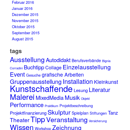
Februar 2016
Januar 2016
Dezember 2015
November 2015
Oktober 2015
September 2015
August 2015
tags
Ausstellung
Autodidakt
Berufsverbände
Bignia
Einzelausstellung
Buchtipp
Collage
Corradini
Event
grafische Arbeiten
Gesuche
Installation
Gruppenausstellung
Kleinkunst
Kunstschaffende
Literatur
Lesung
Malerei
Musik
MixedMedia
Objekt
Performance
Projektbeschreibung
Praktikum
Skulptur
Tanz
Projektfinanzierung
Spielplan
Stiftungen
Tipp
Veranstaltung
Theater
Versicherung
Wissen
Zeichnung
Workshop