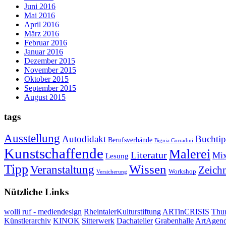
Juni 2016
Mai 2016
April 2016
März 2016
Februar 2016
Januar 2016
Dezember 2015
November 2015
Oktober 2015
September 2015
August 2015
tags
Ausstellung
Autodidakt
Buchti
Berufsverbände
Bignia Corradini
Kunstschaffende
Malerei
Literatur
Mi
Lesung
Tipp
Wissen
Veranstaltung
Zeich
Workshop
Versicherung
Nützliche Links
wolli ruf - mediendesign
RheintalerKulturstiftung
ARTinCRISIS
Thur
Künstlerarchiv
KINOK
Sitterwerk
Dachatelier
Grabenhalle
ArtAgen