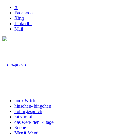
X
Facebook
Xing
LinkedIn
Mail
puck & ich
hinsehen- hingehen
kulturgespräch
rat zur tat
das werk der 14 tage
Suche
Menü
Menü