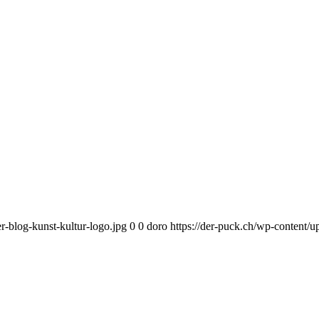
r-blog-kunst-kultur-logo.jpg
0
0
doro
https://der-puck.ch/wp-content/u