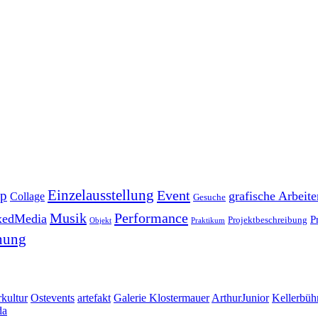
Einzelausstellung
Event
pp
grafische Arbeite
Collage
Gesuche
Musik
Performance
xedMedia
P
Projektbeschreibung
Objekt
Praktikum
nung
kultur
Ostevents
artefakt
Galerie Klostermauer
ArthurJunior
Kellerbüh
da