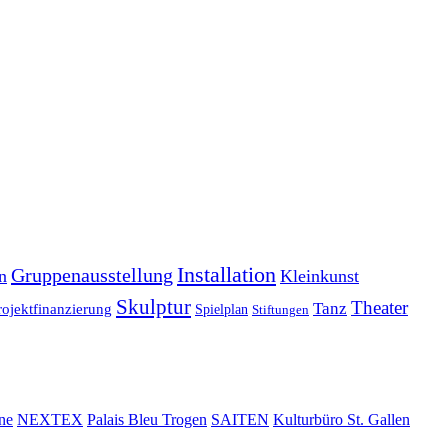
Installation
Gruppenausstellung
n
Kleinkunst
Skulptur
Theater
Tanz
rojektfinanzierung
Spielplan
Stiftungen
ne
NEXTEX
Palais Bleu Trogen
SAITEN
Kulturbüro St. Gallen