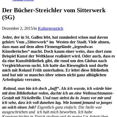
Der Bücher-Streichler vom Sitterwerk
(SG)
Dezember 2, 2015
/
in
Kulturgespräch
Jeder, der in St. Gallen lebt, hat zumindest schon mal davon
gehört: Vom „Sitterwerk“ im Westen der Stadt. Viele ahnen,
dass man auf dem alten Firmengelände „irgendwas
Künstlerisches“ macht. Doch kaum einer weiss, dass dort zum
Beispiel Kunst der Weltklasse realisiert wird. Oder auch, dass es
da eine Kunstbibliothek gibt, die rund um den Globus nach
Vergleichbarem sucht. Ich hatte das Riesenglück und durfte
mich mit Roland Früh unterhalten. Er leitet diese Bibliothek
und hat mir so manches über seinen nicht ganz alltäglichen
Arbeitsplatz verraten.
Roland, nun bin ich doch „baff“. Als ich wusste, ich würde hier
mit dem Bibliothekar reden, dachte ich an eine Weihnachtsmann-
Gestalt mit Nickelbrille. Und nun stehst du in Jeans vor mir und
ich sehe, dass ich voll daneben lag. Wie kommt jemand so junges
an solch einen Job?
Eigentlich ganz einfach: Die Stelle war
ausgeschrieben und ich hab mich beworben. Ich habe
Kunstgeschichte in Zürich studiert und da meine Liz-Arbeit über