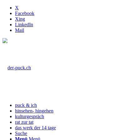
X
Facebook
Xing
LinkedIn
Mail
puck & ich
hinsehen- hingehen
kulturgespräch
rat zur tat
das werk der 14 tage
Suche
Menü
Menü