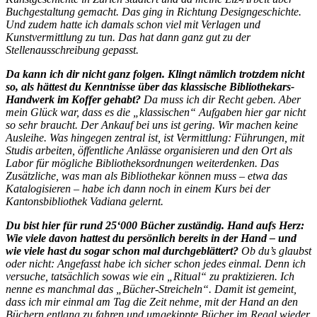
Buchgestaltung gemacht. Das ging in Richtung Designgeschichte.
Und zudem hatte ich damals schon viel mit Verlagen und
Kunstvermittlung zu tun. Das hat dann ganz gut zu der
Stellenausschreibung gepasst.
Da kann ich dir nicht ganz folgen. Klingt nämlich trotzdem nicht
so, als hättest du Kenntnisse über das klassische Bibliothekars-
Handwerk im Koffer gehabt?
Da muss ich dir Recht geben. Aber
mein Glück war, dass es die „klassischen“ Aufgaben hier gar nicht
so sehr braucht. Der Ankauf bei uns ist gering. Wir machen keine
Ausleihe. Was hingegen zentral ist, ist Vermittlung: Führungen, mit
Studis arbeiten, öffentliche Anlässe organisieren und den Ort als
Labor für mögliche Bibliotheksordnungen weiterdenken. Das
Zusätzliche, was man als Bibliothekar können muss – etwa das
Katalogisieren – habe ich dann noch in einem Kurs bei der
Kantonsbibliothek Vadiana gelernt.
Du bist hier für rund 25‘000 Bücher zuständig. Hand aufs Herz:
Wie viele davon hattest du persönlich bereits in der Hand – und
wie viele hast du sogar schon mal durchgeblättert?
Ob du’s glaubst
oder nicht: Angefasst habe ich sicher schon jedes einmal. Denn ich
versuche, tatsächlich sowas wie ein „Ritual“ zu praktizieren. Ich
nenne es manchmal das „Bücher-Streicheln“. Damit ist gemeint,
dass ich mir einmal am Tag die Zeit nehme, mit der Hand an den
Büchern entlang zu fahren und umgekippte Bücher im Regal wieder