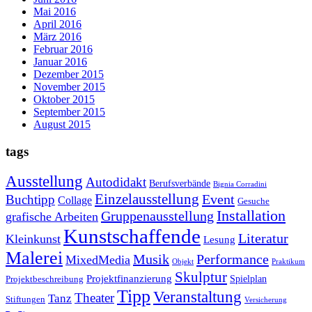
Mai 2016
April 2016
März 2016
Februar 2016
Januar 2016
Dezember 2015
November 2015
Oktober 2015
September 2015
August 2015
tags
Ausstellung
Autodidakt
Berufsverbände
Bignia Corradini
Einzelausstellung
Event
Buchtipp
Collage
Gesuche
Installation
Gruppenausstellung
grafische Arbeiten
Kunstschaffende
Literatur
Kleinkunst
Lesung
Malerei
Musik
Performance
MixedMedia
Objekt
Praktikum
Skulptur
Projektfinanzierung
Spielplan
Projektbeschreibung
Tipp
Veranstaltung
Theater
Tanz
Stiftungen
Versicherung