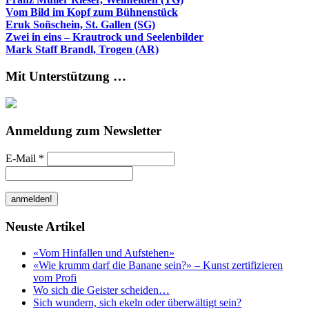
Vom Bild im Kopf zum Bühnenstück
Eruk Soñschein, St. Gallen (SG)
Zwei in eins – Krautrock und Seelenbilder
Mark Staff Brandl, Trogen (AR)
Mit Unterstützung …
Anmeldung zum Newsletter
E-Mail
*
Neuste Artikel
«Vom Hinfallen und Aufstehen»
«Wie krumm darf die Banane sein?» – Kunst zertifizieren
vom Profi
Wo sich die Geister scheiden…
Sich wundern, sich ekeln oder überwältigt sein?