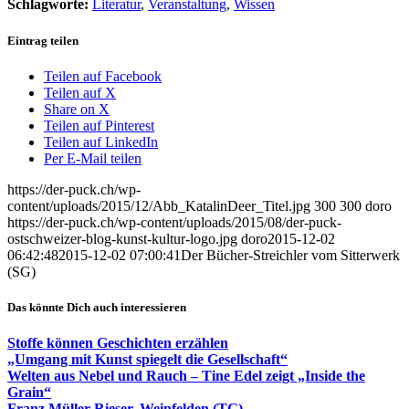
Schlagworte:
Literatur
,
Veranstaltung
,
Wissen
Eintrag teilen
Teilen auf Facebook
Teilen auf X
Share on X
Teilen auf Pinterest
Teilen auf LinkedIn
Per E-Mail teilen
https://der-puck.ch/wp-
content/uploads/2015/12/Abb_KatalinDeer_Titel.jpg
300
300
doro
https://der-puck.ch/wp-content/uploads/2015/08/der-puck-
ostschweizer-blog-kunst-kultur-logo.jpg
doro
2015-12-02
06:42:48
2015-12-02 07:00:41
Der Bücher-Streichler vom Sitterwerk
(SG)
Das könnte Dich auch interessieren
Stoffe können Geschichten erzählen
„Umgang mit Kunst spiegelt die Gesellschaft“
Welten aus Nebel und Rauch – Tine Edel zeigt „Inside the
Grain“
Franz Müller Rieser, Weinfelden (TG)