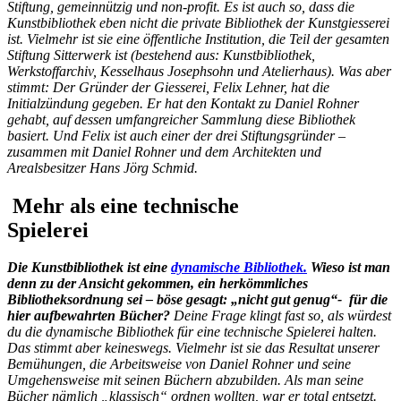
Stiftung, gemeinnützig und non-profit
. Es ist auch so, dass die
Kunstbibliothek eben nicht die private Bibliothek der Kunstgiesserei
ist. Vielmehr ist sie eine öffentliche Institution, die Teil der gesamten
Stiftung Sitterwerk ist (bestehend aus: Kunstbibliothek,
Werkstoffarchiv, Kesselhaus Josephsohn und Atelierhaus). Was aber
stimmt: Der Gründer der Giesserei, Felix Lehner, hat die
Initialzündung gegeben. Er hat den Kontakt zu Daniel Rohner
gehabt, auf dessen umfangreicher Sammlung diese Bibliothek
basiert. Und Felix ist auch einer der drei Stiftungsgründer –
zusammen mit Daniel Rohner und dem Architekten und
Arealsbesitzer Hans Jörg Schmid.
Mehr als eine technische
Spielerei
Die Kunstbibliothek ist eine
dynamische Bibliothek.
Wieso ist man
denn zu der Ansicht gekommen, ein herkömmliches
Bibliotheksordnung sei – böse gesagt: „nicht gut genug“- für die
hier aufbewahrten Bücher?
Deine Frage klingt fast so, als würdest
du die dynamische Bibliothek für eine technische Spielerei halten.
Das stimmt aber keineswegs. Vielmehr ist sie das Resultat unserer
Bemühungen, die Arbeitsweise von Daniel Rohner und seine
Umgehensweise mit seinen Büchern abzubilden. Als man seine
Bücher nämlich „klassisch“ ordnen wollten, war er total entsetzt.