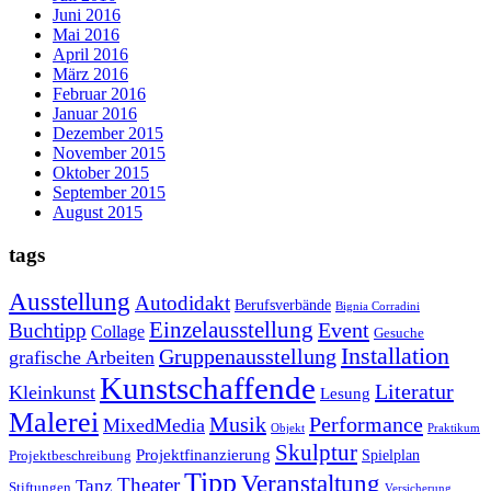
Juni 2016
Mai 2016
April 2016
März 2016
Februar 2016
Januar 2016
Dezember 2015
November 2015
Oktober 2015
September 2015
August 2015
tags
Ausstellung
Autodidakt
Berufsverbände
Bignia Corradini
Einzelausstellung
Event
Buchtipp
Collage
Gesuche
Installation
Gruppenausstellung
grafische Arbeiten
Kunstschaffende
Literatur
Kleinkunst
Lesung
Malerei
Musik
Performance
MixedMedia
Objekt
Praktikum
Skulptur
Projektfinanzierung
Spielplan
Projektbeschreibung
Tipp
Veranstaltung
Theater
Tanz
Stiftungen
Versicherung