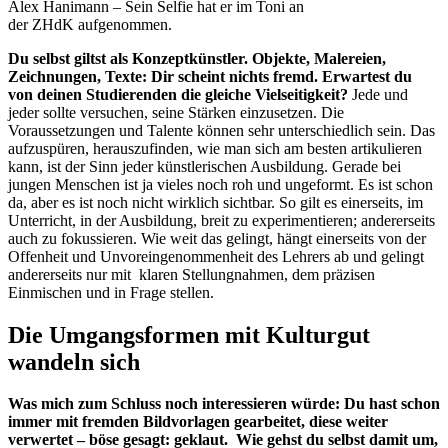
Alex Hanimann – Sein Selfie hat er im Toni an
der ZHdK aufgenommen.
Du selbst giltst als Konzeptkünstler. Objekte, Malereien,
Zeichnungen, Texte: Dir scheint nichts fremd. Erwartest du
von deinen Studierenden die gleiche Vielseitigkeit?
Jede und
jeder sollte versuchen, seine Stärken einzusetzen. Die
Voraussetzungen und Talente können sehr unterschiedlich sein. Das
aufzuspüren, herauszufinden, wie man sich am besten artikulieren
kann, ist der Sinn jeder künstlerischen Ausbildung. Gerade bei
jungen Menschen ist ja vieles noch roh und ungeformt. Es ist schon
da, aber es ist noch nicht wirklich sichtbar. So gilt es einerseits, im
Unterricht, in der Ausbildung, breit zu experimentieren; andererseits
auch zu fokussieren. Wie weit das gelingt, hängt einerseits von der
Offenheit und Unvoreingenommenheit des Lehrers ab und gelingt
andererseits nur mit klaren Stellungnahmen, dem präzisen
Einmischen und in Frage stellen.
Die Umgangsformen mit Kulturgut
wandeln sich
Was mich zum Schluss noch interessieren würde: Du hast schon
immer mit fremden Bildvorlagen gearbeitet, diese weiter
verwertet – böse gesagt: geklaut. Wie gehst du selbst damit um,