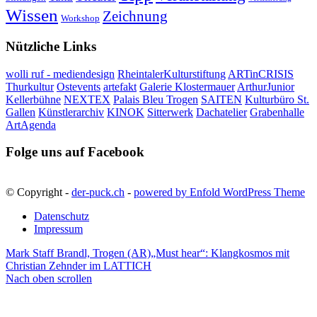
Wissen
Zeichnung
Workshop
Nützliche Links
wolli ruf - mediendesign
RheintalerKulturstiftung
ARTinCRISIS
Thurkultur
Ostevents
artefakt
Galerie Klostermauer
ArthurJunior
Kellerbühne
NEXTEX
Palais Bleu Trogen
SAITEN
Kulturbüro St.
Gallen
Künstlerarchiv
KINOK
Sitterwerk
Dachatelier
Grabenhalle
ArtAgenda
Folge uns auf Facebook
© Copyright -
der-puck.ch
-
powered by Enfold WordPress Theme
Datenschutz
Impressum
Mark Staff Brandl, Trogen (AR)
„Must hear“: Klangkosmos mit
Christian Zehnder im LATTICH
Nach oben scrollen