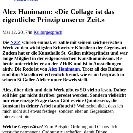
Alex Hanimann: «Die Collage ist das
eigentliche Prinzip unserer Zeit.»
Mai 12, 2017
/
in
Kulturgespräch
Die
NZZ
schrieb einmal, er zähle mit seinem zeichnerischen
Werk zu den wichtigsten Schweizer Künstlern der Gegenwart.
Zudem hat er die Kunsthalle St. Gallen mitbegründet und war
lange Mitglied in der eidgenössischen Kunstkommission. Bis
heute unterrichtet er an der ZHdK und ist in Ausstellungen
aktiv. Die Rede ist von
Alex Hanimann
. Trotz all des Ruhms
sind ihm Starallüren erfreulich fremd, wie er im Gespräch in
seinem St.Galler Atelier unter Beweis stellt.
Alex, über dich und dein Werk gibt es SO viel zu lesen. Daher
soll hier gar nicht darüber geredet werden. Sondern vielleicht
nur eine einzige Frage dazu: Gibt es eine Quintessenz, die
konstant in deiner Arbeit auftaucht?
Wahrscheinlich, dass ich
mich nicht auf etwas festlege, sondern eher an Gegensätzen
interessiert bin.
Welche Gegensätze?
Zum Beispiel Ordnung und Chaos. Ich
versuche permanent, Ordnung zu schaffen, damit Dinge