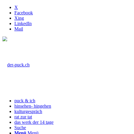
X
Facebook
Xing
LinkedIn
Mail
puck & ich
hinsehen- hingehen
kulturgespräch
rat zur tat
das werk der 14 tage
Suche
Menü
Menü