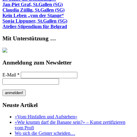
Jan-Piet Graf, St.Gallen (SG)
Claudia Züllig, St.Gallen (SG)
Kein Leben „von der Stange“
Sonja Lippuner, St.Gallen (SG)
Atelier-Stipendium für Belgrad
Mit Unterstützung …
Anmeldung zum Newsletter
E-Mail
*
Neuste Artikel
«Vom Hinfallen und Aufstehen»
«Wie krumm darf die Banane sein?» – Kunst zertifizieren
vom Profi
Wo sich die Geister scheiden…