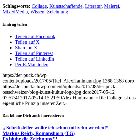
Schlagworte:
Collage
,
Kunstschaffende
,
Literatur
,
Malerei
,
MixedMedia
,
Wissen
,
Zeichnung
Eintrag teilen
Teilen auf Facebook
Teilen auf X
Share on X
Teilen auf Pinterest
Teilen auf LinkedIn
Per E-Mail teilen
https://der-puck.ch/wp-
content/uploads/2017/05/Titel_AlexHanimann.jpg
1368
1368
doro
https://der-puck.ch/wp-content/uploads/2015/08/der-puck-
ostschweizer-blog-kunst-kultur-logo.jpg
doro
2017-05-12
07:57:41
2017-05-14 15:21:59
Alex Hanimann: «Die Collage ist das
eigentliche Prinzip unserer Zeit.»
Das könnte Dich auch interessieren
„ Schriftsteller wollte ich schon mit zehn werden!“
Markus Reich, Romanshorn (TG)
Es blühe die Zeichnung!!!