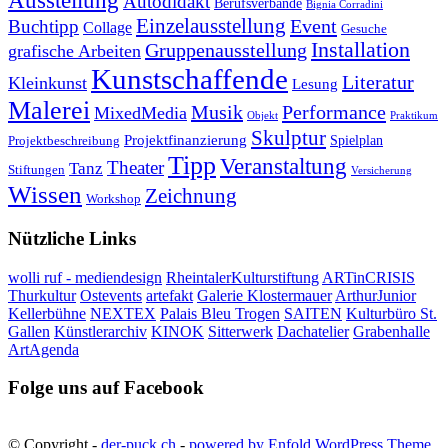
Ausstellung
Autodidakt
Berufsverbände
Bignia Corradini
Einzelausstellung
Event
Buchtipp
Collage
Gesuche
Installation
Gruppenausstellung
grafische Arbeiten
Kunstschaffende
Literatur
Kleinkunst
Lesung
Malerei
Musik
Performance
MixedMedia
Objekt
Praktikum
Skulptur
Projektfinanzierung
Spielplan
Projektbeschreibung
Tipp
Veranstaltung
Theater
Tanz
Stiftungen
Versicherung
Wissen
Zeichnung
Workshop
Nützliche Links
wolli ruf - mediendesign
RheintalerKulturstiftung
ARTinCRISIS
Thurkultur
Ostevents
artefakt
Galerie Klostermauer
ArthurJunior
Kellerbühne
NEXTEX
Palais Bleu Trogen
SAITEN
Kulturbüro St.
Gallen
Künstlerarchiv
KINOK
Sitterwerk
Dachatelier
Grabenhalle
ArtAgenda
Folge uns auf Facebook
© Copyright -
der-puck.ch
-
powered by Enfold WordPress Theme