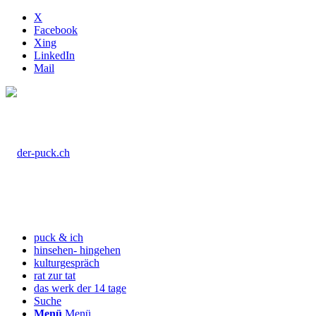
X
Facebook
Xing
LinkedIn
Mail
puck & ich
hinsehen- hingehen
kulturgespräch
rat zur tat
das werk der 14 tage
Suche
Menü
Menü