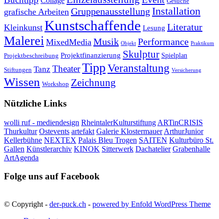
Collage
Gesuche
Installation
Gruppenausstellung
grafische Arbeiten
Kunstschaffende
Literatur
Kleinkunst
Lesung
Malerei
Musik
Performance
MixedMedia
Objekt
Praktikum
Skulptur
Projektfinanzierung
Spielplan
Projektbeschreibung
Tipp
Veranstaltung
Theater
Tanz
Stiftungen
Versicherung
Wissen
Zeichnung
Workshop
Nützliche Links
wolli ruf - mediendesign
RheintalerKulturstiftung
ARTinCRISIS
Thurkultur
Ostevents
artefakt
Galerie Klostermauer
ArthurJunior
Kellerbühne
NEXTEX
Palais Bleu Trogen
SAITEN
Kulturbüro St.
Gallen
Künstlerarchiv
KINOK
Sitterwerk
Dachatelier
Grabenhalle
ArtAgenda
Folge uns auf Facebook
© Copyright -
der-puck.ch
-
powered by Enfold WordPress Theme