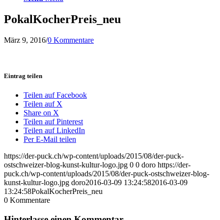
PokalKocherPreis_neu
März 9, 2016
/
0 Kommentare
Eintrag teilen
Teilen auf Facebook
Teilen auf X
Share on X
Teilen auf Pinterest
Teilen auf LinkedIn
Per E-Mail teilen
https://der-puck.ch/wp-content/uploads/2015/08/der-puck-
ostschweizer-blog-kunst-kultur-logo.jpg
0
0
doro
https://der-
puck.ch/wp-content/uploads/2015/08/der-puck-ostschweizer-blog-
kunst-kultur-logo.jpg
doro
2016-03-09 13:24:58
2016-03-09
13:24:58
PokalKocherPreis_neu
0
Kommentare
Hinterlasse einen Kommentar