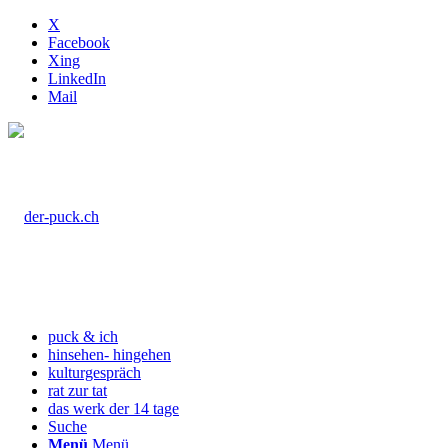
X
Facebook
Xing
LinkedIn
Mail
puck & ich
hinsehen- hingehen
kulturgespräch
rat zur tat
das werk der 14 tage
Suche
Menü
Menü