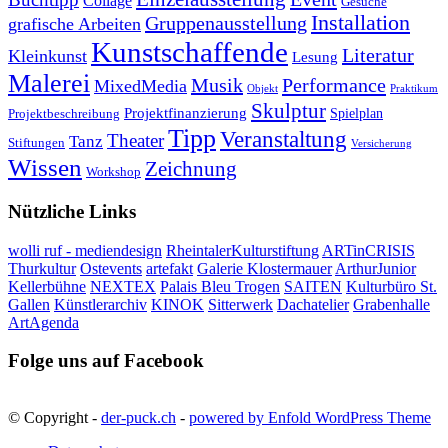
Collage
Gesuche
Installation
Gruppenausstellung
grafische Arbeiten
Kunstschaffende
Literatur
Kleinkunst
Lesung
Malerei
Musik
Performance
MixedMedia
Objekt
Praktikum
Skulptur
Projektfinanzierung
Spielplan
Projektbeschreibung
Tipp
Veranstaltung
Theater
Tanz
Stiftungen
Versicherung
Wissen
Zeichnung
Workshop
Nützliche Links
wolli ruf - mediendesign
RheintalerKulturstiftung
ARTinCRISIS
Thurkultur
Ostevents
artefakt
Galerie Klostermauer
ArthurJunior
Kellerbühne
NEXTEX
Palais Bleu Trogen
SAITEN
Kulturbüro St.
Gallen
Künstlerarchiv
KINOK
Sitterwerk
Dachatelier
Grabenhalle
ArtAgenda
Folge uns auf Facebook
© Copyright -
der-puck.ch
-
powered by Enfold WordPress Theme