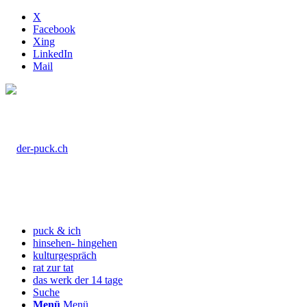
X
Facebook
Xing
LinkedIn
Mail
puck & ich
hinsehen- hingehen
kulturgespräch
rat zur tat
das werk der 14 tage
Suche
Menü
Menü