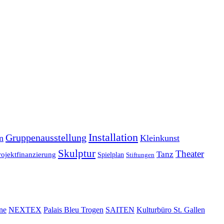
Installation
Gruppenausstellung
n
Kleinkunst
Skulptur
Theater
Tanz
rojektfinanzierung
Spielplan
Stiftungen
ne
NEXTEX
Palais Bleu Trogen
SAITEN
Kulturbüro St. Gallen