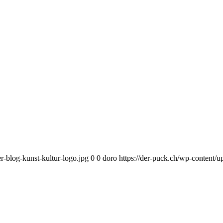
r-blog-kunst-kultur-logo.jpg
0
0
doro
https://der-puck.ch/wp-content/u