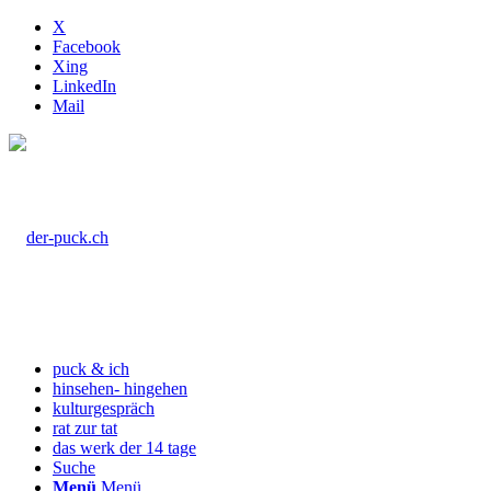
X
Facebook
Xing
LinkedIn
Mail
puck & ich
hinsehen- hingehen
kulturgespräch
rat zur tat
das werk der 14 tage
Suche
Menü
Menü