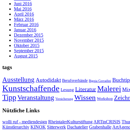
Juni 2016
Mai 2016
April 2016
März 2016
Februar 2016
Januar 2016
Dezember 2015
November 2015
Oktober 2015
September 2015
August 2015
tags
Ausstellung
Autodidakt
Buchti
Berufsverbände
Bignia Corradini
Kunstschaffende
Malerei
Literatur
Mi
Lesung
Tipp
Wissen
Veranstaltung
Zeich
Workshop
Versicherung
Nützliche Links
wolli ruf - mediendesign
RheintalerKulturstiftung
ARTinCRISIS
Thur
Künstlerarchiv
KINOK
Sitterwerk
Dachatelier
Grabenhalle
ArtAgen