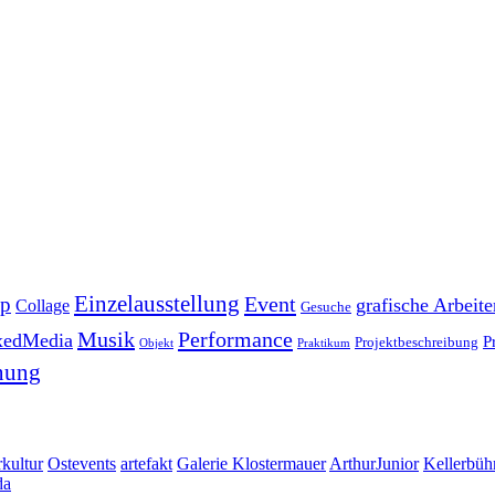
Einzelausstellung
Event
pp
grafische Arbeite
Collage
Gesuche
Musik
Performance
xedMedia
P
Projektbeschreibung
Objekt
Praktikum
nung
kultur
Ostevents
artefakt
Galerie Klostermauer
ArthurJunior
Kellerbüh
da