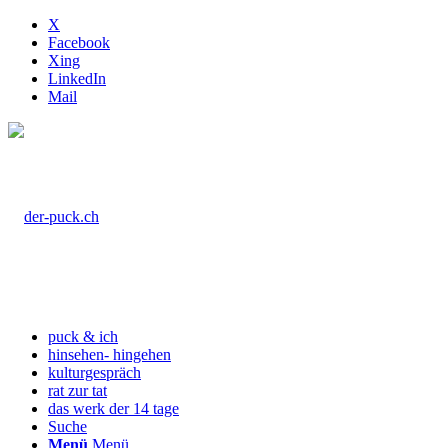
X
Facebook
Xing
LinkedIn
Mail
puck & ich
hinsehen- hingehen
kulturgespräch
rat zur tat
das werk der 14 tage
Suche
Menü
Menü