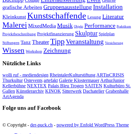
Collage
Gesuche
Installation
Gruppenausstellung
grafische Arbeiten
Kunstschaffende
Literatur
Kleinkunst
Lesung
Malerei
Musik
Performance
MixedMedia
Objekt
Praktikum
Skulptur
Projektfinanzierung
Spielplan
Projektbeschreibung
Tipp
Veranstaltung
Theater
Tanz
Stiftungen
Versicherung
Wissen
Zeichnung
Workshop
Nützliche Links
wolli ruf - mediendesign
RheintalerKulturstiftung
ARTinCRISIS
Thurkultur
Ostevents
artefakt
Galerie Klostermauer
ArthurJunior
Kellerbühne
NEXTEX
Palais Bleu Trogen
SAITEN
Kulturbüro St.
Gallen
Künstlerarchiv
KINOK
Sitterwerk
Dachatelier
Grabenhalle
ArtAgenda
Folge uns auf Facebook
© Copyright -
der-puck.ch
-
powered by Enfold WordPress Theme