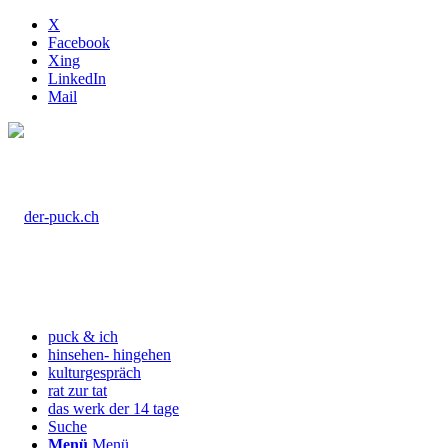
X
Facebook
Xing
LinkedIn
Mail
puck & ich
hinsehen- hingehen
kulturgespräch
rat zur tat
das werk der 14 tage
Suche
Menü
Menü