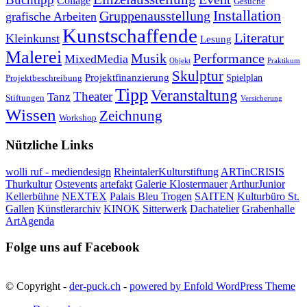
Collage
Gesuche
Installation
Gruppenausstellung
grafische Arbeiten
Kunstschaffende
Literatur
Kleinkunst
Lesung
Malerei
Musik
Performance
MixedMedia
Objekt
Praktikum
Skulptur
Projektfinanzierung
Spielplan
Projektbeschreibung
Tipp
Veranstaltung
Theater
Tanz
Stiftungen
Versicherung
Wissen
Zeichnung
Workshop
Nützliche Links
wolli ruf - mediendesign
RheintalerKulturstiftung
ARTinCRISIS
Thurkultur
Ostevents
artefakt
Galerie Klostermauer
ArthurJunior
Kellerbühne
NEXTEX
Palais Bleu Trogen
SAITEN
Kulturbüro St.
Gallen
Künstlerarchiv
KINOK
Sitterwerk
Dachatelier
Grabenhalle
ArtAgenda
Folge uns auf Facebook
© Copyright -
der-puck.ch
-
powered by Enfold WordPress Theme