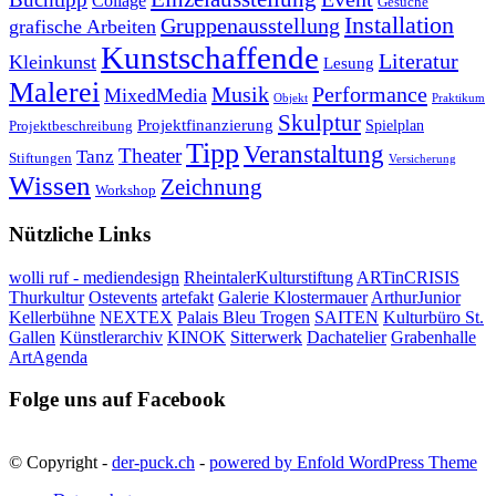
Collage
Gesuche
Installation
Gruppenausstellung
grafische Arbeiten
Kunstschaffende
Literatur
Kleinkunst
Lesung
Malerei
Musik
Performance
MixedMedia
Objekt
Praktikum
Skulptur
Projektfinanzierung
Spielplan
Projektbeschreibung
Tipp
Veranstaltung
Theater
Tanz
Stiftungen
Versicherung
Wissen
Zeichnung
Workshop
Nützliche Links
wolli ruf - mediendesign
RheintalerKulturstiftung
ARTinCRISIS
Thurkultur
Ostevents
artefakt
Galerie Klostermauer
ArthurJunior
Kellerbühne
NEXTEX
Palais Bleu Trogen
SAITEN
Kulturbüro St.
Gallen
Künstlerarchiv
KINOK
Sitterwerk
Dachatelier
Grabenhalle
ArtAgenda
Folge uns auf Facebook
© Copyright -
der-puck.ch
-
powered by Enfold WordPress Theme