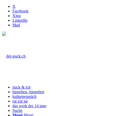
X
Facebook
Xing
LinkedIn
Mail
puck & ich
hinsehen- hingehen
kulturgespräch
rat zur tat
das werk der 14 tage
Suche
Menü
Menü