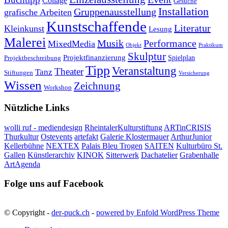
Collage
Gesuche
Installation
Gruppenausstellung
grafische Arbeiten
Kunstschaffende
Literatur
Kleinkunst
Lesung
Malerei
Musik
Performance
MixedMedia
Objekt
Praktikum
Skulptur
Projektfinanzierung
Spielplan
Projektbeschreibung
Tipp
Veranstaltung
Theater
Tanz
Stiftungen
Versicherung
Wissen
Zeichnung
Workshop
Nützliche Links
wolli ruf - mediendesign
RheintalerKulturstiftung
ARTinCRISIS
Thurkultur
Ostevents
artefakt
Galerie Klostermauer
ArthurJunior
Kellerbühne
NEXTEX
Palais Bleu Trogen
SAITEN
Kulturbüro St.
Gallen
Künstlerarchiv
KINOK
Sitterwerk
Dachatelier
Grabenhalle
ArtAgenda
Folge uns auf Facebook
© Copyright -
der-puck.ch
-
powered by Enfold WordPress Theme