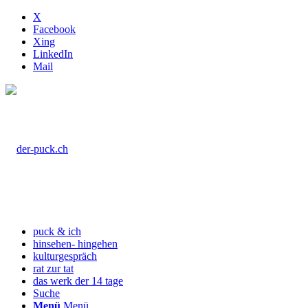
X
Facebook
Xing
LinkedIn
Mail
puck & ich
hinsehen- hingehen
kulturgespräch
rat zur tat
das werk der 14 tage
Suche
Menü
Menü