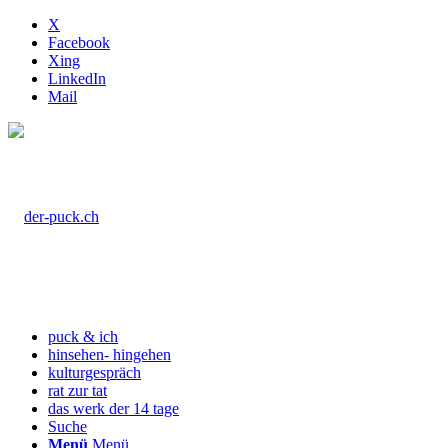
X
Facebook
Xing
LinkedIn
Mail
puck & ich
hinsehen- hingehen
kulturgespräch
rat zur tat
das werk der 14 tage
Suche
Menü
Menü