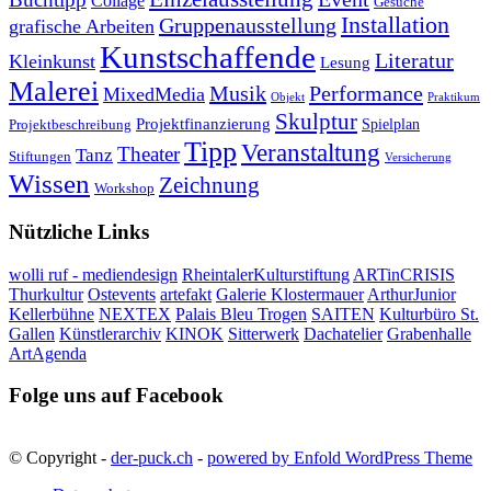
Collage
Gesuche
Installation
Gruppenausstellung
grafische Arbeiten
Kunstschaffende
Literatur
Kleinkunst
Lesung
Malerei
Musik
Performance
MixedMedia
Objekt
Praktikum
Skulptur
Projektfinanzierung
Spielplan
Projektbeschreibung
Tipp
Veranstaltung
Theater
Tanz
Stiftungen
Versicherung
Wissen
Zeichnung
Workshop
Nützliche Links
wolli ruf - mediendesign
RheintalerKulturstiftung
ARTinCRISIS
Thurkultur
Ostevents
artefakt
Galerie Klostermauer
ArthurJunior
Kellerbühne
NEXTEX
Palais Bleu Trogen
SAITEN
Kulturbüro St.
Gallen
Künstlerarchiv
KINOK
Sitterwerk
Dachatelier
Grabenhalle
ArtAgenda
Folge uns auf Facebook
© Copyright -
der-puck.ch
-
powered by Enfold WordPress Theme