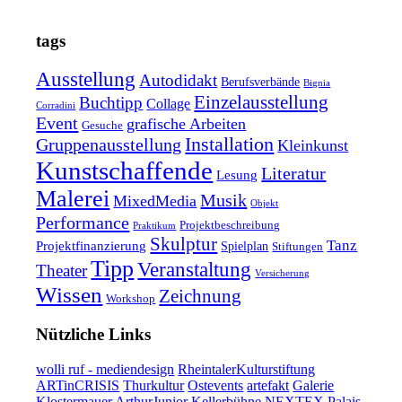
tags
Ausstellung
Autodidakt
Berufsverbände
Bignia
Einzelausstellung
Buchtipp
Collage
Corradini
Event
grafische Arbeiten
Gesuche
Installation
Gruppenausstellung
Kleinkunst
Kunstschaffende
Literatur
Lesung
Malerei
Musik
MixedMedia
Objekt
Performance
Projektbeschreibung
Praktikum
Skulptur
Tanz
Projektfinanzierung
Spielplan
Stiftungen
Tipp
Veranstaltung
Theater
Versicherung
Wissen
Zeichnung
Workshop
Nützliche Links
wolli ruf - mediendesign
RheintalerKulturstiftung
ARTinCRISIS
Thurkultur
Ostevents
artefakt
Galerie
Klostermauer
ArthurJunior
Kellerbühne
NEXTEX
Palais