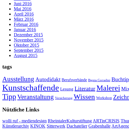
Juni 2016
Mai 2016
April 2016
März 2016
Februar 2016
Januar 2016
Dezember 2015
November 2015
Oktober 2015
September 2015
August 2015
tags
Ausstellung
Autodidakt
Buchti
Berufsverbände
Bignia Corradini
Kunstschaffende
Malerei
Literatur
Mi
Lesung
Tipp
Wissen
Veranstaltung
Zeich
Workshop
Versicherung
Nützliche Links
wolli ruf - mediendesign
RheintalerKulturstiftung
ARTinCRISIS
Thur
Künstlerarchiv
KINOK
Sitterwerk
Dachatelier
Grabenhalle
ArtAgen