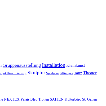
Installation
Gruppenausstellung
n
Kleinkunst
Skulptur
Theater
Tanz
rojektfinanzierung
Spielplan
Stiftungen
ne
NEXTEX
Palais Bleu Trogen
SAITEN
Kulturbüro St. Gallen