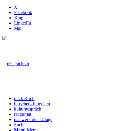
X
Facebook
Xing
LinkedIn
Mail
puck & ich
hinsehen- hingehen
kulturgespräch
rat zur tat
das werk der 14 tage
Suche
Menü
Menü