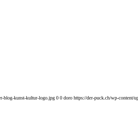
r-blog-kunst-kultur-logo.jpg
0
0
doro
https://der-puck.ch/wp-content/u