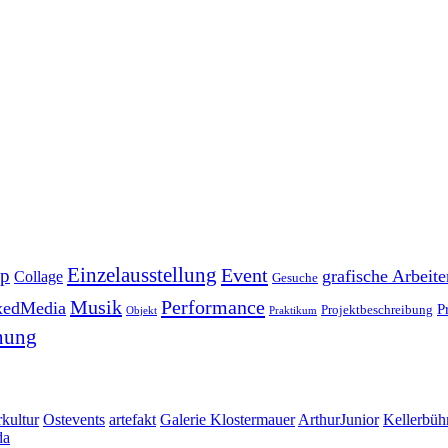
Einzelausstellung
Event
pp
grafische Arbeite
Collage
Gesuche
Musik
Performance
xedMedia
P
Projektbeschreibung
Objekt
Praktikum
nung
kultur
Ostevents
artefakt
Galerie Klostermauer
ArthurJunior
Kellerbüh
da