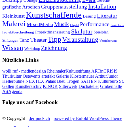
Collage
Gesuche
Installation
Gruppenausstellung
grafische Arbeiten
Kunstschaffende
Literatur
Kleinkunst
Lesung
Malerei
Musik
Performance
MixedMedia
Objekt
Praktikum
Skulptur
Projektfinanzierung
Spielplan
Projektbeschreibung
Tipp
Veranstaltung
Theater
Tanz
Stiftungen
Versicherung
Wissen
Zeichnung
Workshop
Nützliche Links
wolli ruf - mediendesign
RheintalerKulturstiftung
ARTinCRISIS
Thurkultur
Ostevents
artefakt
Galerie Klostermauer
ArthurJunior
Kellerbühne
NEXTEX
Palais Bleu Trogen
SAITEN
Kulturbüro St.
Gallen
Künstlerarchiv
KINOK
Sitterwerk
Dachatelier
Grabenhalle
ArtAgenda
Folge uns auf Facebook
© Copyright -
der-puck.ch
-
powered by Enfold WordPress Theme