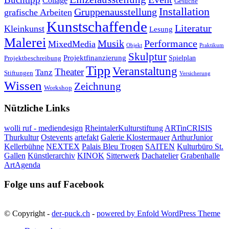
Collage
Gesuche
Installation
Gruppenausstellung
grafische Arbeiten
Kunstschaffende
Literatur
Kleinkunst
Lesung
Malerei
Musik
Performance
MixedMedia
Objekt
Praktikum
Skulptur
Projektfinanzierung
Spielplan
Projektbeschreibung
Tipp
Veranstaltung
Theater
Tanz
Stiftungen
Versicherung
Wissen
Zeichnung
Workshop
Nützliche Links
wolli ruf - mediendesign
RheintalerKulturstiftung
ARTinCRISIS
Thurkultur
Ostevents
artefakt
Galerie Klostermauer
ArthurJunior
Kellerbühne
NEXTEX
Palais Bleu Trogen
SAITEN
Kulturbüro St.
Gallen
Künstlerarchiv
KINOK
Sitterwerk
Dachatelier
Grabenhalle
ArtAgenda
Folge uns auf Facebook
© Copyright -
der-puck.ch
-
powered by Enfold WordPress Theme