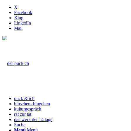
X
Facebook
Xing
LinkedIn
Mail
puck & ich
hinsehen- hingehen
kulturgespräch
rat zur tat
das werk der 14 tage
Suche
Menü
Menü