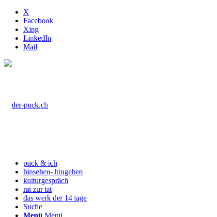
X
Facebook
Xing
LinkedIn
Mail
puck & ich
hinsehen- hingehen
kulturgespräch
rat zur tat
das werk der 14 tage
Suche
Menü
Menü