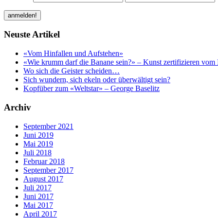
Neuste Artikel
«Vom Hinfallen und Aufstehen»
«Wie krumm darf die Banane sein?» – Kunst zertifizieren vom 
Wo sich die Geister scheiden…
Sich wundern, sich ekeln oder überwältigt sein?
Kopfüber zum «Weltstar» – George Baselitz
Archiv
September 2021
Juni 2019
Mai 2019
Juli 2018
Februar 2018
September 2017
August 2017
Juli 2017
Juni 2017
Mai 2017
April 2017