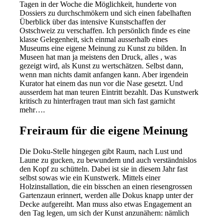
Tagen in der Woche die Möglichkeit, hunderte von
Dossiers zu durchschmökern und sich einen fabelhaften
Überblick über das intensive Kunstschaffen der
Ostschweiz zu verschaffen. Ich persönlich finde es eine
klasse Gelegenheit, sich einmal ausserhalb eines
Museums eine eigene Meinung zu Kunst zu bilden. In
Museen hat man ja meistens den Druck, alles , was
gezeigt wird, als Kunst zu wertschätzen. Selbst dann,
wenn man nichts damit anfangen kann. Aber irgendein
Kurator hat einem das nun vor die Nase gesetzt. Und
ausserdem hat man teuren Eintritt bezahlt. Das Kunstwerk
kritisch zu hinterfragen traut man sich fast garnicht
mehr….
Freiraum für die eigene Meinung
Die Doku-Stelle hingegen gibt Raum, nach Lust und
Laune zu gucken, zu bewundern und auch verständnislos
den Kopf zu schütteln. Dabei ist sie in diesem Jahr fast
selbst sowas wie ein Kunstwerk. Mittels einer
Holzinstallation, die ein bisschen an einen riesengrossen
Gartenzaun erinnert, werden alle Dokus knapp unter der
Decke aufgereiht. Man muss also etwas Engagement an
den Tag legen, um sich der Kunst anzunähern: nämlich