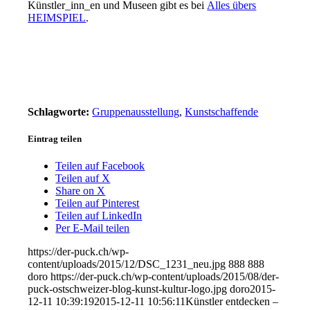
Künstler_inn_en und Museen gibt es bei
Alles übers
HEIMSPIEL
.
Schlagworte:
Gruppenausstellung
,
Kunstschaffende
Eintrag teilen
Teilen auf Facebook
Teilen auf X
Share on X
Teilen auf Pinterest
Teilen auf LinkedIn
Per E-Mail teilen
https://der-puck.ch/wp-
content/uploads/2015/12/DSC_1231_neu.jpg
888
888
doro
https://der-puck.ch/wp-content/uploads/2015/08/der-
puck-ostschweizer-blog-kunst-kultur-logo.jpg
doro
2015-
12-11 10:39:19
2015-12-11 10:56:11
Künstler entdecken –