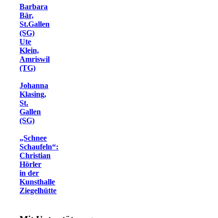
Barbara
Bär,
St.Gallen
(SG)
Ute
Klein,
Amriswil
(TG)
Johanna
Klasing,
St.
Gallen
(SG)
„Schnee
Schaufeln“:
Christian
Hörler
in der
Kunsthalle
Ziegelhütte