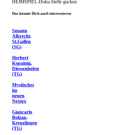
HEIMSPIEL-Doku-Stelle gucken
Das könnte Dich auch interessieren
Susann
Albrecht,
St.Gallen
(SG)
Herbert
Kopainig,
Diessenhofen
(TG)
Mystisches
im
neuen
Nextex
Giancarlo
Bolzan,
Kreuzlingen
(TG)