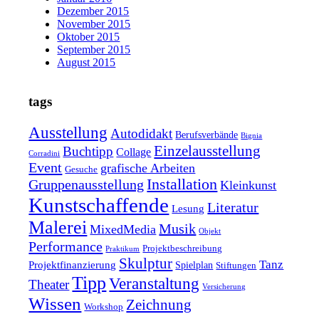
Dezember 2015
November 2015
Oktober 2015
September 2015
August 2015
tags
Ausstellung
Autodidakt
Berufsverbände
Bignia
Einzelausstellung
Buchtipp
Collage
Corradini
Event
grafische Arbeiten
Gesuche
Installation
Gruppenausstellung
Kleinkunst
Kunstschaffende
Literatur
Lesung
Malerei
Musik
MixedMedia
Objekt
Performance
Projektbeschreibung
Praktikum
Skulptur
Tanz
Projektfinanzierung
Spielplan
Stiftungen
Tipp
Veranstaltung
Theater
Versicherung
Wissen
Zeichnung
Workshop