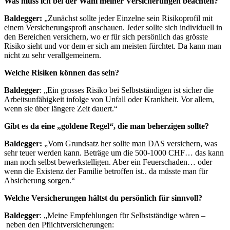
Was muss ich bei der Wahl meiner Versicherungen beachten?
Baldegger:
„Zunächst sollte jeder Einzelne sein Risikoprofil mit
einem Versicherungsprofi anschauen. Jeder sollte sich individuell in
den Bereichen versichern, wo er für sich persönlich das grösste
Risiko sieht und vor dem er sich am meisten fürchtet. Da kann man
nicht zu sehr verallgemeinern.
Welche Risiken können das sein?
Baldegger
: „Ein grosses Risiko bei Selbstständigen ist sicher die
Arbeitsunfähigkeit infolge von Unfall oder Krankheit. Vor allem,
wenn sie über längere Zeit dauert.“
Gibt es da eine „goldene Regel“, die man beherzigen sollte?
Baldegger:
„Vom Grundsatz her sollte man DAS versichern, was
sehr teuer werden kann. Beträge um die 500-1000 CHF… das kann
man noch selbst bewerkstelligen. Aber ein Feuerschaden… oder
wenn die Existenz der Familie betroffen ist.. da müsste man für
Absicherung sorgen.“
Welche Versicherungen hältst du persönlich für sinnvoll?
Baldegger
: „Meine Empfehlungen für Selbstständige wären –
neben den Pflichtversicherungen: