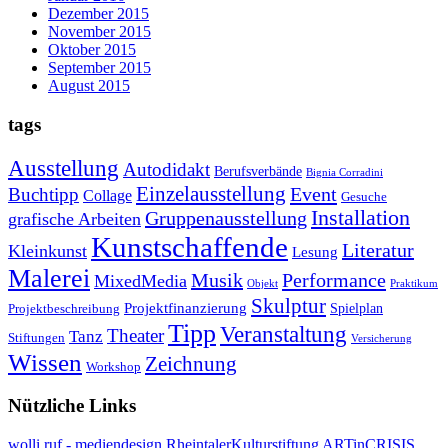
Dezember 2015
November 2015
Oktober 2015
September 2015
August 2015
tags
Ausstellung
Autodidakt
Berufsverbände
Bignia Corradini
Einzelausstellung
Event
Buchtipp
Collage
Gesuche
Installation
Gruppenausstellung
grafische Arbeiten
Kunstschaffende
Literatur
Kleinkunst
Lesung
Malerei
Musik
Performance
MixedMedia
Objekt
Praktikum
Skulptur
Projektfinanzierung
Spielplan
Projektbeschreibung
Tipp
Veranstaltung
Theater
Tanz
Stiftungen
Versicherung
Wissen
Zeichnung
Workshop
Nützliche Links
wolli ruf - mediendesign
RheintalerKulturstiftung
ARTinCRISIS