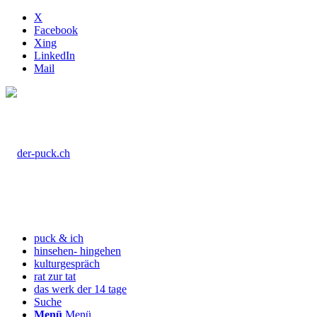
X
Facebook
Xing
LinkedIn
Mail
puck & ich
hinsehen- hingehen
kulturgespräch
rat zur tat
das werk der 14 tage
Suche
Menü
Menü