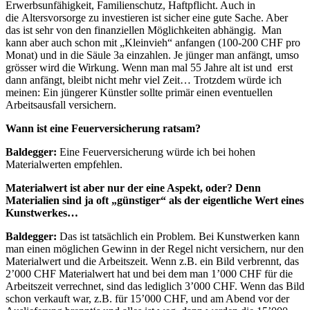
Erwerbsunfähigkeit, Familienschutz, Haftpflicht. Auch in
die Altersvorsorge zu investieren ist sicher eine gute Sache. Aber
das ist sehr von den finanziellen Möglichkeiten abhängig. Man
kann aber auch schon mit „Kleinvieh“ anfangen (100-200 CHF pro
Monat) und in die Säule 3a einzahlen. Je jünger man anfängt, umso
grösser wird die Wirkung. Wenn man mal 55 Jahre alt ist und erst
dann anfängt, bleibt nicht mehr viel Zeit… Trotzdem würde ich
meinen: Ein jüngerer Künstler sollte primär einen eventuellen
Arbeitsausfall versichern.
Wann ist eine Feuerversicherung ratsam?
Baldegger:
Eine Feuerversicherung würde ich bei hohen
Materialwerten empfehlen.
Materialwert ist aber nur der eine Aspekt, oder? Denn
Materialien sind ja oft „günstiger“ als der eigentliche Wert eines
Kunstwerkes…
Baldegger:
Das ist tatsächlich ein Problem. Bei Kunstwerken kann
man einen möglichen Gewinn in der Regel nicht versichern, nur den
Materialwert und die Arbeitszeit. Wenn z.B. ein Bild verbrennt, das
2’000 CHF Materialwert hat und bei dem man 1’000 CHF für die
Arbeitszeit verrechnet, sind das lediglich 3’000 CHF. Wenn das Bild
schon verkauft war, z.B. für 15’000 CHF, und am Abend vor der