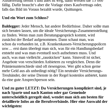
Auslieferung brennt‘s und alles ist weg, dann werden die 15’000
fällig. Dafür braucht‘s aber die Vorlage eines Kaufvertrags oder,
falls das Bild im Voraus bezahlt wurde, Quittungen.
Und ein Wort zum Schluss?
Baldegger:
Jeder Mensch, hat andere Bedürfnisse. Daher sollte man
sich beraten lassen, um die ideale Versicherungs-Zusammenstellung
zu finden. Wenn man zum Beratungsgespräch kommt, wird
zunächst der Bedarf aufgenommen. Dann schaut man, was
schon da vorhanden ist, z.B. Krankenkassen-Versicherungspolicen
usw… erst dann überlegt man sich, was für ein Handlungsbedarf
entsteht und was man eventuell noch aufnehmen muss. Und
auch, was man vielleicht „rauskicken“ kann. Sinnvoll ist sicher,
Angebote von verschieden Anbietern zu vergleichen. Denn die
Prämienunterschiede sind oft riesengross. Wer gibt schon gerne
mehr Geld aus als unbedingt nötig? Ein neutraler Versicherungs-
Treuhänder, der seine Dienste in der Regel kostenlos anbietet, kann
da eine gute Ansprechperson sein.
Und zu guter LETZT: Da Versicherungen kompliziert sind, je
nach Sparte und nach Kanton oder gar Gemeinde
unterscheidlich geregelt sind, wendet man sich am besten für
detaillierte Infos an die Berufsverbände. Hier eine Auswahl der
wichtigsten: