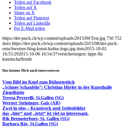
Teilen auf Facebook
Teilen auf X
Share on X
Teilen auf Pinterest
Teilen auf LinkedIn
Per E-Mail teilen
https://der-puck.ch/wp-content/uploads/2015/09/Test.jpg
750
752
doro
https://der-puck.ch/wp-content/uploads/2015/08/der-puck-
ostschweizer-blog-kunst-kultur-logo.jpg
doro
2015-10-02
16:55:29
2015-10-06 16:54:37
versicherungen: tipps für
kunstschaffende
Das könnte Dich auch interessieren
Vom Bild im Kopf zum Bühnenstück
„Schnee Schaufeln“: Christian Hörler in der Kunsthalle
Ziegelhütte
Teresa Peverelli, St.Gallen (SG)
Werner Steininger, Gais (AR)
Zwei in eins – Krautrock und Seelenbilder
das „hier“ und „jetzt“ ist viel zu interessant.
Rik Beemsterboer, St. Gallen (SG)
Barbara Bär, St.Gallen (SG)