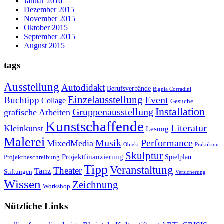
Januar 2016
Dezember 2015
November 2015
Oktober 2015
September 2015
August 2015
tags
Ausstellung
Autodidakt
Berufsverbände
Bignia Corradini
Einzelausstellung
Event
Buchtipp
Collage
Gesuche
Installation
Gruppenausstellung
grafische Arbeiten
Kunstschaffende
Literatur
Kleinkunst
Lesung
Malerei
Musik
Performance
MixedMedia
Objekt
Praktikum
Skulptur
Projektfinanzierung
Spielplan
Projektbeschreibung
Tipp
Veranstaltung
Theater
Tanz
Stiftungen
Versicherung
Wissen
Zeichnung
Workshop
Nützliche Links