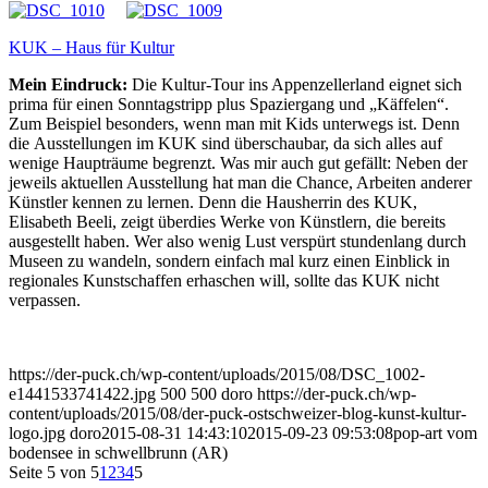
KUK – Haus für Kultur
Mein Eindruck:
Die Kultur-Tour ins Appenzellerland eignet sich
prima für einen Sonntagstripp plus Spaziergang und „Käffelen“.
Zum Beispiel besonders, wenn man mit Kids unterwegs ist. Denn
die Ausstellungen im KUK sind überschaubar, da sich alles auf
wenige Haupträume begrenzt. Was mir auch gut gefällt: Neben der
jeweils aktuellen Ausstellung hat man die Chance, Arbeiten anderer
Künstler kennen zu lernen. Denn die Hausherrin des KUK,
Elisabeth Beeli, zeigt überdies Werke von Künstlern, die bereits
ausgestellt haben. Wer also wenig Lust verspürt stundenlang durch
Museen zu wandeln, sondern einfach mal kurz einen Einblick in
regionales Kunstschaffen erhaschen will, sollte das KUK nicht
verpassen.
https://der-puck.ch/wp-content/uploads/2015/08/DSC_1002-
e1441533741422.jpg
500
500
doro
https://der-puck.ch/wp-
content/uploads/2015/08/der-puck-ostschweizer-blog-kunst-kultur-
logo.jpg
doro
2015-08-31 14:43:10
2015-09-23 09:53:08
pop-art vom
bodensee in schwellbrunn (AR)
Seite 5 von 5
1
2
3
4
5