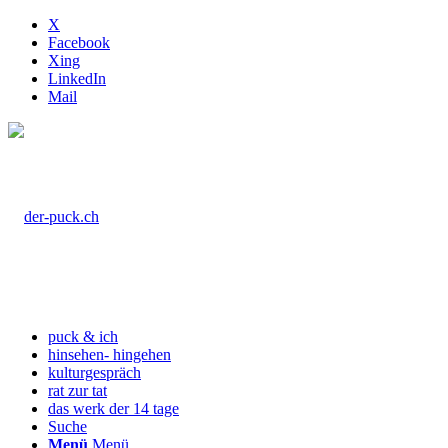
X
Facebook
Xing
LinkedIn
Mail
puck & ich
hinsehen- hingehen
kulturgespräch
rat zur tat
das werk der 14 tage
Suche
Menü
Menü