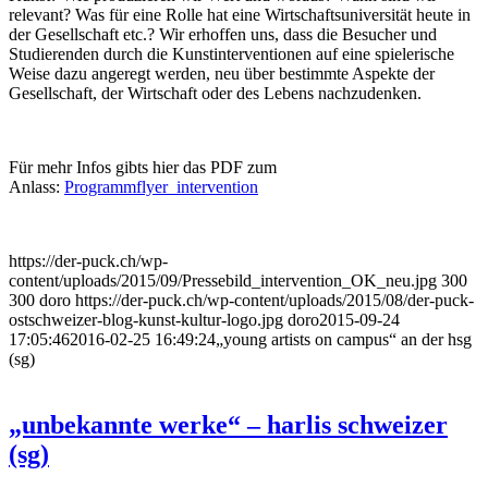
relevant? Was für eine Rolle hat eine Wirtschaftsuniversität heute in
der Gesellschaft etc.? Wir erhoffen uns, dass die Besucher und
Studierenden durch die Kunstinterventionen auf eine spielerische
Weise dazu angeregt werden, neu über bestimmte Aspekte der
Gesellschaft, der Wirtschaft oder des Lebens nachzudenken.
Für mehr Infos gibts hier das PDF zum
Anlass:
Programmflyer_intervention
https://der-puck.ch/wp-
content/uploads/2015/09/Pressebild_intervention_OK_neu.jpg
300
300
doro
https://der-puck.ch/wp-content/uploads/2015/08/der-puck-
ostschweizer-blog-kunst-kultur-logo.jpg
doro
2015-09-24
17:05:46
2016-02-25 16:49:24
„young artists on campus“ an der hsg
(sg)
„unbekannte werke“ – harlis schweizer
(sg)