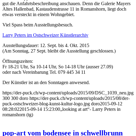
gut die Anfahrtsbeschreibung anschauen. Denn die Galerie Mayers
Altes Hallenbad, Kastaudenstrasse 11 in Romanshorn, liegt doch
etwas versteckt in einem Wohngebiet.
Viel Spass beim Ausstellungsbesuch.
Larry Peters im Ostschweizer Künstlerarchiv
Ausstellungsdauer: 12. Sept. bis 4. Okt. 2015
(Am Sonntag, 27 Sept. bleibt die Ausstellung geschlossen.)
Öffnungszeiten:
Fr 18-21 Uhr, Sa 10-14 Uhr, So 14-18 Uhr (ausser 27.09)
oder nach Vereinbarung Tel. 079 445 34 11
Der Künstler ist an den Sonntagen anwesend.
https://der-puck.ch/wp-content/uploads/2015/09/DSC_1039_neu.jpg
300
300
doro
https://der-puck.ch/wp-content/uploads/2015/08/der-
puck-ostschweizer-blog-kunst-kultur-logo.jpg
doro
2015-09-12
08:28:02
2015-09-14 15:23:00
„looking at art“- Larry Peters in
romanshorn (tg)
pop-art vom bodensee in schwellbrunn