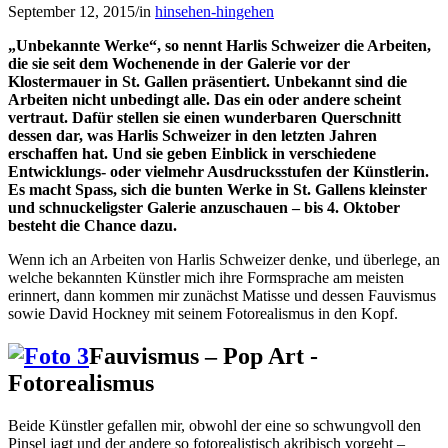
September 12, 2015
/
in
hinsehen-hingehen
„Unbekannte Werke“, so nennt Harlis Schweizer die Arbeiten,
die sie seit dem Wochenende in der Galerie vor der
Klostermauer in St. Gallen präsentiert. Unbekannt sind die
Arbeiten nicht unbedingt alle. Das ein oder andere scheint
vertraut. Dafür stellen sie einen wunderbaren Querschnitt
dessen dar, was Harlis Schweizer in den letzten Jahren
erschaffen hat. Und sie geben Einblick in verschiedene
Entwicklungs- oder vielmehr Ausdrucksstufen der Künstlerin.
Es macht Spass, sich die bunten Werke in St. Gallens kleinster
und schnuckeligster Galerie anzuschauen – bis 4. Oktober
besteht die Chance dazu.
Wenn ich an Arbeiten von Harlis Schweizer denke, und überlege, an
welche bekannten Künstler mich ihre Formsprache am meisten
erinnert, dann kommen mir zunächst Matisse und dessen Fauvismus
sowie David Hockney mit seinem Fotorealismus in den Kopf.
Fauvismus – Pop Art -
Fotorealismus
Beide Künstler gefallen mir, obwohl der eine so schwungvoll den
Pinsel jagt und der andere so fotorealistisch akribisch vorgeht –