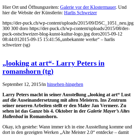
Hier Ort und Öffnungszeiten:
Galerie vor der Klostermauer
. Und
hier die Website der Künstlerin:
Harlis Schweizer
https://der-puck.ch/wp-content/uploads/2015/09/DSC_1051_neu.jpg
300
300
doro
https://der-puck.ch/wp-content/uploads/2015/08/der-
puck-ostschweizer-blog-kunst-kultur-logo.jpg
doro
2015-09-12
08:44:01
2015-09-15 15:41:56
„unbekannte werke“ – harlis
schweizer (sg)
„looking at art“- Larry Peters in
romanshorn (tg)
September 12, 2015
/
in
hinsehen-hingehen
Larry Peters macht in seiner Ausstellung „looking at art“ Lust
auf die Auseinandersetzung mit alten Meistern. Ins Zentrum
seiner neueren Arbeiten stellt er den Maler Jan Vermeer. Zu
sehen ist das Ganze bis 4. Oktober in der
Galerie Mayer’s Altes
Hallenbad
in Romanshorn.
Okay, ich gestehe: Wann immer ich in eine Ausstellung komme und
dort in den gezeigten Werken „Alte Meister 2.0“ entdecke – damit