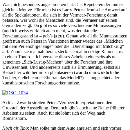
Was mich besonders angesprochen hat: Das Repetieren der immer
gleichen Motive. Für mich ist es Larry Peters‘ ironische Antwort auf
all die Spekulationen, die sich in der Vermeer-Forschung damit
befassen, wer wohl die Menschen sind, die Vermeer auf seinen
Gemälden zeigt. Da gibt es so viele verschiedene Mutmassungen
(und ich weiss wirklich auch nicht, was der aktuelle
Forschungsstand ist – geb’s ja zu). Genau wie all die Mutmassungen
greift nun auch Peters in Variationen immer wieder das „Mädchen
mit dem Perlenohrgehänge“ oder die „Dienstmagd mit Milchkrug“
auf. Zoomt sie mal nah heran, steckt sie mal in eckige Rahmen, mal
in einen Tondo… Ich verstehe dieses Arbeiten einerseits als nett
gemeintes „Sich-Lustig-Machen“ über die Forscher und ihre
Unwissenheit. Und andererseits auch als Ermunterung, selbst als
Betrachter wild herum zu phantasieren (war da nun wirklich die
Tochter, Geliebte oder Ehefrau das Modell?) — ungeachtet aller
kunsthistorischen Forschungserkenntnisse.
Ach ja: Zwar bestreiten Peters`Vermeer-Interpretationen den
Grossteil der Ausstellung. Dennoch gibt’s auch eine Reihe früherer
Arbeiten zu sehen. Auch für sie lohnt sich der Weg nach
Romanshorn.
Noch als Tipp
: Man sollte mit dem Auto anreisen und sich vorher