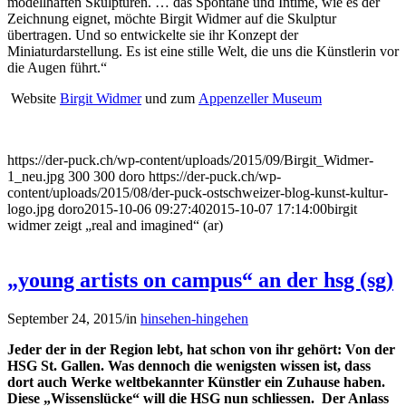
modellhaften Skulpturen. … das Spontane und Intime, wie es der
Zeichnung eignet, möchte Birgit Widmer auf die Skulptur
übertragen. Und so entwickelte sie ihr Konzept der
Miniaturdarstellung. Es ist eine stille Welt, die uns die Künstlerin vor
die Augen führt.“
Website
Birgit Widmer
und zum
Appenzeller Museum
https://der-puck.ch/wp-content/uploads/2015/09/Birgit_Widmer-
1_neu.jpg
300
300
doro
https://der-puck.ch/wp-
content/uploads/2015/08/der-puck-ostschweizer-blog-kunst-kultur-
logo.jpg
doro
2015-10-06 09:27:40
2015-10-07 17:14:00
birgit
widmer zeigt „real and imagined“ (ar)
„young artists on campus“ an der hsg (sg)
September 24, 2015
/
in
hinsehen-hingehen
Jeder der in der Region lebt, hat schon von ihr gehört: Von der
HSG St. Gallen. Was dennoch die wenigsten wissen ist, dass
dort auch Werke weltbekannter Künstler ein Zuhause haben.
Diese „Wissenslücke“ will die HSG nun schliessen. Der Anlass