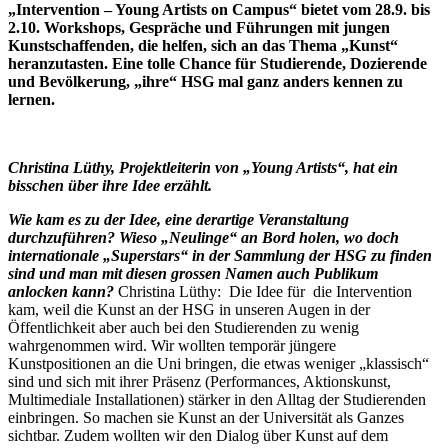
„Intervention – Young Artists on Campus“ bietet vom 28.9. bis
2.10. Workshops, Gespräche und Führungen mit jungen
Kunstschaffenden, die helfen, sich an das Thema „Kunst“
heranzutasten. Eine tolle Chance für Studierende, Dozierende
und Bevölkerung, „ihre“ HSG mal ganz anders kennen zu
lernen.
Christina Lüthy, Projektleiterin von „Young Artists“, hat ein
bisschen über ihre Idee erzählt.
Wie kam es zu der Idee, eine derartige Veranstaltung
durchzuführen? Wieso „Neulinge“ an Bord holen, wo doch
internationale „Superstars“ in der Sammlung der HSG zu finden
sind und man mit diesen grossen Namen auch Publikum
anlocken kann?
Christina Lüthy: Die Idee für die Intervention
kam, weil die Kunst an der HSG in unseren Augen in der
Öffentlichkeit aber auch bei den Studierenden zu wenig
wahrgenommen wird. Wir wollten temporär jüngere
Kunstpositionen an die Uni bringen, die etwas weniger „klassisch“
sind und sich mit ihrer Präsenz (Performances, Aktionskunst,
Multimediale Installationen) stärker in den Alltag der Studierenden
einbringen. So machen sie Kunst an der Universität als Ganzes
sichtbar. Zudem wollten wir den Dialog über Kunst auf dem