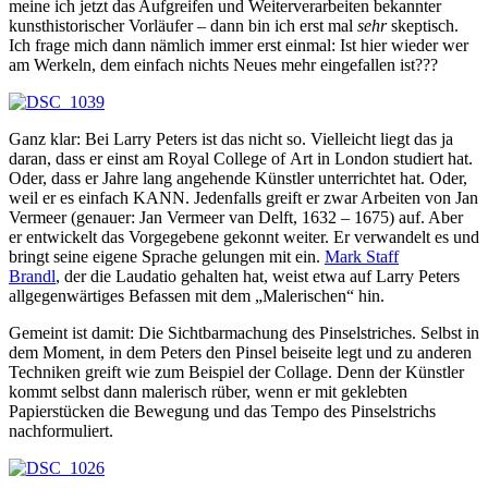
meine ich jetzt das Aufgreifen und Weiterverarbeiten bekannter
kunsthistorischer Vorläufer – dann bin ich erst mal
sehr
skeptisch.
Ich frage mich dann nämlich immer erst einmal: Ist hier wieder wer
am Werkeln, dem einfach nichts Neues mehr eingefallen ist???
Ganz klar: Bei Larry Peters ist das nicht so. Vielleicht liegt das ja
daran, dass er einst am Royal College of Art in London studiert hat.
Oder, dass er Jahre lang angehende Künstler unterrichtet hat. Oder,
weil er es einfach KANN. Jedenfalls greift er zwar Arbeiten von Jan
Vermeer (genauer: Jan Vermeer van Delft, 1632 – 1675) auf. Aber
er entwickelt das Vorgegebene gekonnt weiter. Er verwandelt es und
bringt seine eigene Sprache gelungen mit ein.
Mark Staff
Brandl
, der die Laudatio gehalten hat, weist etwa auf Larry Peters
allgegenwärtiges Befassen mit dem „Malerischen“ hin.
Gemeint ist damit: Die Sichtbarmachung des Pinselstriches. Selbst in
dem Moment, in dem Peters den Pinsel beiseite legt und zu anderen
Techniken greift wie zum Beispiel der Collage. Denn der Künstler
kommt selbst dann malerisch rüber, wenn er mit geklebten
Papierstücken die Bewegung und das Tempo des Pinselstrichs
nachformuliert.