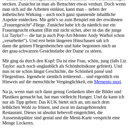
stecken. Zunächst ist man als Betrachter etwas verduzt. Doch wenn
man sich auf die Arbeiten einlässt, kann man – neben der
ästhetischen Wirkung – auch noch ganz spannende inhaltliche
Aspekte entdecken. Mir geht’s so zum Beispiel mit der erwähnten
„Frauengesicht“-Fliege. Zunächst habe ich da nämlich nur ein
Frauengesicht erkannt (Bin mir nicht sicher, aber ist das die junge
Liz Taylor?— die hat ja auch Pop-Art-Meister Andy Warhol schon
„verarbeitet“). Und erst beim längeren Hinschauen sah ich
dann die grünen Fliegenbeinchen und habe begonnen mich an
der grau-schwarzen Gesichtsfarbe der Dame zu stören.
Mir ging da durch den Kopf: Da ist eine Frau, schön, jung (falls Liz
Taylor: auch noch unglaublich als Schönheitsikone gefeiert). Und
nun ist sie schon längst Geschichte, die Schönheit passé und
Fliegenfrass. Irgendwie ziemlich irritierend… und eigentlich ein
Hinweis auf die menschliche Vergänglichkeit, ein
Memento mori
.
Na ja, wenn man sich dann genug Gedanken über die Bilder und
Plastiken gemacht hat, hat man vielleicht Hunger. Und da kann ich
nur als Tipp geben: Das KUK bietet sich an, um auch dem
leiblichen Wohl zu frönen, und zwar im dazugehörenden
Restaurant. Dieses ist absolut liebevoll eingerichtet, die
Aussensitzplätze sind genial und die Menü-Karte verspricht eine
Menge Leckeres.