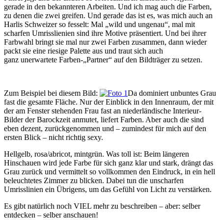
gerade in den bekannteren Arbeiten. Und ich mag auch die Farben,
zu denen die zwei greifen. Und gerade das ist es, was mich auch an
Harlis Schweizer so fesselt: Mal „wild und ungenau“, mal mit
scharfen Umrisslienien sind ihre Motive präsentiert. Und bei ihrer
Farbwahl bringt sie mal nur zwei Farben zusammen, dann wieder
packt sie eine riesige Palette aus und traut sich auch
ganz unerwartete Farben-„Partner“ auf den Bildträger zu setzen.
Zum Beispiel bei diesem Bild:
Da dominiert unbuntes Grau
fast die gesamte Fläche. Nur der Einblick in den Innenraum, der mit
der am Fenster stehenden Frau fast an niederländische Interieur-
Bilder der Barockzeit anmutet, liefert Farben. Aber auch die sind
eben dezent, zurückgenommen und – zumindest für mich auf den
ersten Blick – nicht richtig sexy.
Hellgelb, rosa/abricot, mintgrün. Was toll ist: Beim längeren
Hinschauen wird jede Farbe für sich ganz klar und stark, drängt das
Grau zurück und vermittelt so vollkommen den Eindruck, in ein hell
beleuchtetes Zimmer zu blicken. Dabei tun die unscharfen
Umrisslinien ein Übrigens, um das Gefühl von Licht zu verstärken.
Es gibt natürlich noch VIEL mehr zu beschreiben – aber: selber
entdecken – selber anschauen!