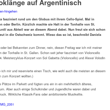
loklänge auf Argentinisch
hen-hingehen
ta fasziniert rund um den Globus mit ihrem Cello-Spiel. Mal in
 oder Berlin. Kürzlich machte sie Halt in der Tonhalle von St.
ntli
aus Abtwil war an diesem Abend dabei. Nun freut sie sich schon
eut in die Ostschweiz kommt. Wieso das so ist, beschreibt Daniela
 oder bei Bekannten zum Dinner, nein, diesen Freitag war ich mit meiner
 der Tonhalle in St. Gallen. Schon seit jeher fasziniert von Violoncello
s 4. Meisterzyklus-Konzert von Sol Gabetta (Violoncello) und Alexei Volodin
 ich mir und reservierte einen Tisch, wie wohl auch die meisten an diesem
m zum Konzert wollten.)
lätze im Parkett und fügten uns ein in ein mehrheitlich älteres,
kum. Aber auch einige Schulkinder und Jugendliche waren dabei und
ruck. Wirkliche Klassik-Fans oder ambitionierte Musikelite.