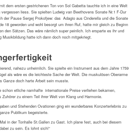
it dem ersten gestrichenen Ton von Sol Gabetta tauchte ich in eine Welt
g vergessen liess. Sie spielten Ludwig van Beethovens Sonate Nr.1 F-Dur
ch der Pause Sergej Prokofjew: das Adagio aus Cinderella und die Sonate
de 18 geworden und wohl besorgt um ihren Ruf, hatte mir gleich zu Beginn
en den Sätzen. Das wäre nämlich super peinlich. Ich ersparte es ihr und
ig Musikbildung hatte ich dann doch noch mitgekriegt.
gerfertigkeit
inierend, nahezu unheimlich. Sie spielte ein Instrument aus dem Jahre 1759
lügel als wäre es die leichteste Sache der Welt. Die muskulösen Oberarme
as Ganze doch harte Arbeit sein musste.
 schon etliche namhafte internationale Preise verliehen bekamen,
s Zuhörer zu einem Teil ihrer Welt von Klang und Harmonie.
gaben und Stehenden Ovationen ging ein wunderbares Konzerterlebnis zu
ganze Publikum begeisterte.
Mal in der Tonhalle St.Gallen zu Gast. Ich plane fest, auch bei diesem
dabei zu sein. Es lohnt sich!“