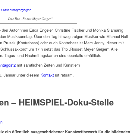
Das Trio „Rosset Meyer Geiger“
e drei Autorinnen Erica Engeler, Christine Fischer und Monika Slamanig
den Musiksonntag. Über den Tag hinweg zeigen Musiker wie Michael Neff
an Prusak (Kontrabass) oder auch Kontrabassist Marc Jenny, dieser mit
Schlussakkord“ um 17 h setzt das Trio „Rosset Meyer Geiger“. Alle
. Tages- und Nachmittagskarten sind ebenfalls erhältlich.
nntagost2
mit sämtlichen Zeiten und Künstlern
6. Januar unter diesem
Kontakt
ist ratsam.
ken – HEIMSPIEL-Doku-Stelle
en
weiz ein öffentlich ausgeschriebener Kunstwettbewerb für die bildenden