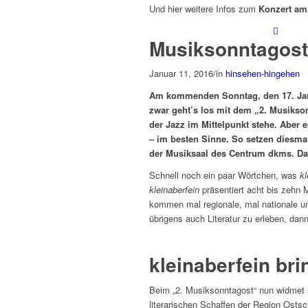
Und hier weitere Infos zum
Konzert am 
Musiksonntagost 
Januar 11, 2016
/
in
hinsehen-hingehen
Am kommenden Sonntag, den 17. Januar
zwar geht’s los mit dem „2. Musikso
der Jazz im Mittelpunkt stehe. Aber 
– im besten Sinne. So setzen diesmal 
der Musiksaal des Centrum dkms. Da
Schnell noch ein paar Wörtchen, was
kl
kleinaberfein
präsentiert acht bis zehn 
kommen mal regionale, mal nationale un
übrigens auch Literatur zu erleben, dan
kleinaberfein bri
Beim „2. Musiksonntagost“ nun widmet
literarischen Schaffen der Region Osts