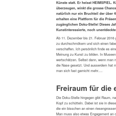
Künste statt. Er heisst HEIMSPIEL. K
überzeugen, winkt die grosse Chance
natürlich nur ein Bruchteil der über
erhalten eine Plattform für die Präs
zugänglichen Doku-Stelle! Dieses Jah
Kunstinteressierte, noch unentdeckte
Ab 11. Dezember bis 21. Februar 2016 g
zu durchschmökern und sich einen fabel
verschaffen. Ich persönlich finde es e
Meinung zu Kunst zu bilden. In Museen 
wertschätzen. Selbst dann, wenn man ni
die Nase gesetzt. Und ausserdem hat man
man sich fast garnicht mehr….
Freiraum für die
Die Doku-Stelle hingegen gibt Raum, n
Kopf zu schütteln. Dabei ist sie in dies
die ein bisschen an einen riesengrosse
Man muss also etwas Engagement an den