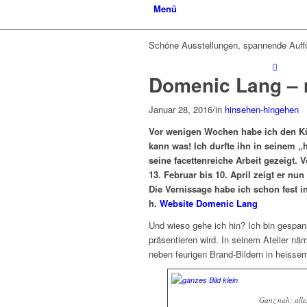
Menü
Schöne Ausstellungen, spannende Auff
Domenic Lang – n
Januar 28, 2016
/
in
hinsehen-hingehen
Vor wenigen Wochen habe ich den Kü
kann was! Ich durfte ihn in seinem 
seine facettenreiche Arbeit gezeigt.
13. Februar bis 10. April zeigt er nu
Die Vernissage habe ich schon fest 
h.
Website Domenic Lang
Und wieso gehe ich hin? Ich bin gespan
präsentieren wird. In seinem Atelier n
neben feurigen Brand-Bildern in heisse
Ganz nah: alle