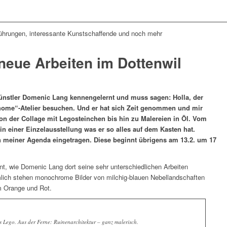
ührungen, interessante Kunstschaffende und noch mehr
eue Arbeiten im Dottenwil
nstler Domenic Lang kennengelernt und muss sagen: Holla, der
„home“-Atelier besuchen. Und er hat sich Zeit genommen und mir
 Von der Collage mit Legosteinchen bis hin zu Malereien in Öl. Vom
n in einer Einzelausstellung was er so alles auf dem Kasten hat.
in meiner Agenda eingetragen. Diese beginnt übrigens am 13.2. um 17
nt, wie Domenic Lang dort seine sehr unterschiedlichen Arbeiten
ämlich stehen monochrome Bilder von milchig-blauen Nebellandschaften
m Orange und Rot.
s Lego. Aus der Ferne: Ruinenarchitektur – ganz malerisch.