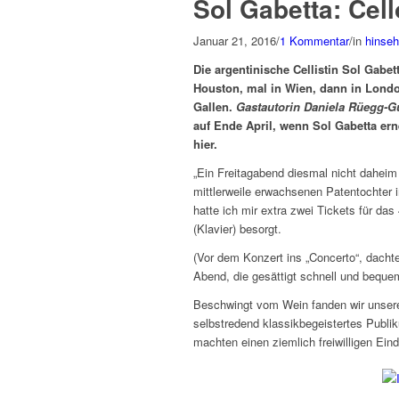
Sol Gabetta: Cel
Januar 21, 2016
/
1 Kommentar
/
in
hinse
Die argentinische Cellistin Sol Gabet
Houston, mal in Wien, dann in London
Gallen.
Gastautorin Daniela Rüegg-Gu
auf Ende April, wenn Sol Gabetta ern
hier.
„Ein Freitagabend diesmal nicht daheim
mittlerweile erwachsenen Patentochter in
hatte ich mir extra zwei Tickets für da
(Klavier) besorgt.
(Vor dem Konzert ins „Concerto“, dachte
Abend, die gesättigt schnell und beque
Beschwingt vom Wein fanden wir unsere P
selbstredend klassikbegeistertes Publi
machten einen ziemlich freiwilligen Eind