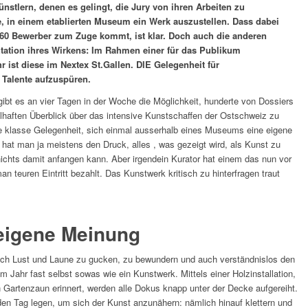
ünstlern, denen es gelingt, die Jury von ihren Arbeiten zu
, in einem etablierten Museum ein Werk auszustellen. Dass dabei
 460 Bewerber zum Zuge kommt, ist klar. Doch auch die anderen
entation ihres Wirkens: Im Rahmen einer für das Publikum
r ist diese im Nextex St.Gallen. DIE Gelegenheit für
 Talente aufzuspüren.
ibt es an vier Tagen in der Woche die Möglichkeit, hunderte von Dossiers
haften Überblick über das intensive Kunstschaffen der Ostschweiz zu
ine klasse Gelegenheit, sich einmal ausserhalb eines Museums eine eigene
hat man ja meistens den Druck, alles , was gezeigt wird, als Kunst zu
chts damit anfangen kann. Aber irgendein Kurator hat einem das nun vor
 teuren Eintritt bezahlt. Das Kunstwerk kritisch zu hinterfragen traut
 eigene Meinung
ach Lust und Laune zu gucken, zu bewundern und auch verständnislos den
em Jahr fast selbst sowas wie ein Kunstwerk. Mittels einer Holzinstallation,
n Gartenzaun erinnert, werden alle Dokus knapp unter der Decke aufgereiht.
 Tag legen, um sich der Kunst anzunähern: nämlich hinauf klettern und