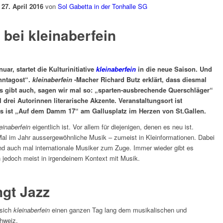
27. April 2016
von
Sol Gabetta in der Tonhalle SG
bei kleinaberfein
, startet die Kulturinitiative
kleinaberfein
in die neue Saison. Und
nntagost“.
kleinaberfein
-Macher Richard Butz erklärt, dass diesmal
es gibt auch, sagen wir mal so: „sparten-ausbrechende Querschläger“
drei Autorinnen literarische Akzente. Veranstaltungsort ist
s ist „Auf dem Damm 17“ am Gallusplatz im Herzen von St.Gallen.
einaberfein
eigentlich ist. Vor allem für diejenigen, denen es neu ist.
Mal im Jahr aussergewöhnliche Musik – zumeist in Kleinformationen. Dabei
d auch mal internationale Musiker zum Zuge. Immer wieder gibt es
n jedoch meist in irgendeinem Kontext mit Musik.
ngt Jazz
 sich
kleinaberfein
einen ganzen Tag lang dem musikalischen und
chweiz.