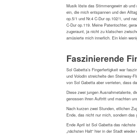
Musik löste das Stimmengewirr ab und m
ein, die mich entspannen und den Allta
op.5/1 und Nr.4 C-Dur op.102/1, und na
C-Dur op.119. Meine Patentochter, gera
zugeraunt, ja nicht zu klatschen zwisch
amüsierte mich innerlich. Ein klein wen
Faszinierende Fin
Sol Gabetta’s Fingerfertigkeit war fasz
und Volodin streichelte den Steinway-F
von Sol Gabetta aber verrieten, dass d
Diese zwei jungen Ausnahmetalente, die
genossen ihren Auftritt und machten un
Nach kurzen zwei Stunden, etlichen Zu
Ende, das nicht nur mich, sondern das 
Ende April ist Sol Gabetta das nächste 
„nächsten Halt“ hier in der Stadt wieder 