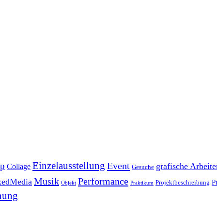
Einzelausstellung
Event
pp
grafische Arbeite
Collage
Gesuche
Musik
Performance
xedMedia
P
Projektbeschreibung
Objekt
Praktikum
nung