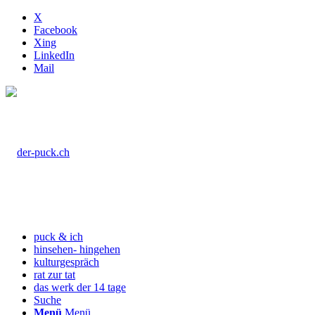
X
Facebook
Xing
LinkedIn
Mail
puck & ich
hinsehen- hingehen
kulturgespräch
rat zur tat
das werk der 14 tage
Suche
Menü
Menü