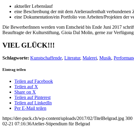
aktueller Lebenslauf
eine Beschreibung der mit dem Atelieraufenthalt verbundenen 
eine Dokumentation/ein Portfolio von Arbeiten/Projekten der v
Die BewerberInnen werden vom Entscheid bis Ende Juni 2017 schriftl
Beauftragte der Kulturstiftung, Gioia Dal Molin, gerne zur Verfügung
VIEL GLÜCK!!!
Schlagworte:
Kunstschaffende
,
Literatur
,
Malerei
,
Musik
,
Performan
Eintrag teilen
Teilen auf Facebook
Teilen auf X
Share on X
Teilen auf Pinterest
Teilen auf LinkedIn
Per E-Mail teilen
https://der-puck.ch/wp-content/uploads/2017/02/TitelBelgrad.jpg
300
02-21 07:16:36
Atelier-Stipendium für Belgrad