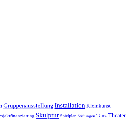
Installation
Gruppenausstellung
n
Kleinkunst
Skulptur
Theater
Tanz
rojektfinanzierung
Spielplan
Stiftungen