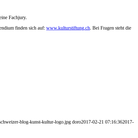
eine Fachjury.
endium finden sich auf:
www.kulturstiftung.ch
. Bei Fragen steht die
schweizer-blog-kunst-kultur-logo.jpg
doro
2017-02-21 07:16:36
2017-